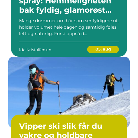
spray: Hemmeligheten
bak fyldig, glamorøst
hår
Mange drømmer om hår som ser fyldigere ut,
holder volumet hele dagen og samtidig føles
lett og naturlig. For å oppnå d...
05. aug
Ida Kristoffersen
Vipper ski slik får du
vakre og holdbare