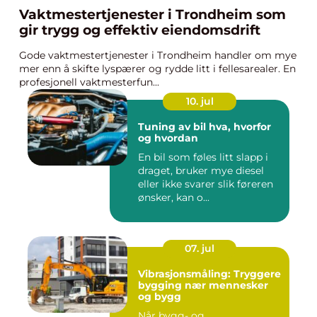
Vaktmestertjenester i Trondheim som
gir trygg og effektiv eiendomsdrift
Gode vaktmestertjenester i Trondheim handler om mye
mer enn å skifte lyspærer og rydde litt i fellesarealer. En
profesjonell vaktmesterfun...
10. jul
Tuning av bil hva, hvorfor
og hvordan
En bil som føles litt slapp i
draget, bruker mye diesel
eller ikke svarer slik føreren
ønsker, kan o...
07. jul
Vibrasjonsmåling: Tryggere
bygging nær mennesker
og bygg
Når bygg- og