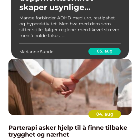
skaper usynlige
hindringer
Mange forbinder ADHD med uro, rastløshet
og hyperaktivitet. Men hva med dem som
sitter stille, følger reglene, men likevel strever
med å holde fokus, ...
05. aug
Marianne Sunde
04. aug
Parterapi asker hjelp til å finne tilbake
trygghet og nærhet