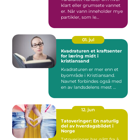
klart eller grumsete vannet
er. Når vann inneholder mye
partikler, som le...
01. jul
Kvadraturen et kraftsenter
for læring midt i
kristiansand
Kvadraturen er mer enn et
byområde i Kristiansand.
Navnet forbindes også med
en av landsdelens mest ...
12. jun
Tatoveringer: En naturlig
del av hverdagsbildet i
Norge
Tatoveringer har gått fra å