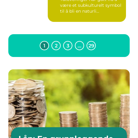
være et subkulturelt symbol
til å bli en naturli...
1
2
3
…
29