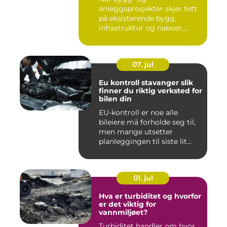
anleggsprosjekter skjer tett
på eksisterende bygg,
infrastruktur og naboer,...
07. jul
Eu kontroll stavanger slik
finner du riktig verksted for
bilen din
EU-kontroll er noe alle
bileiere må forholde seg til,
men mange utsetter
planleggingen til siste lit...
01. jul
Hva er turbiditet og hvorfor
er det viktig for
vannmiljøet?
Turbiditet handler om hvor