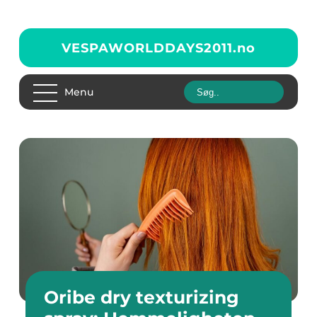
VESPAWORLDDAYS2011.
no
Menu
Oribe dry texturizing