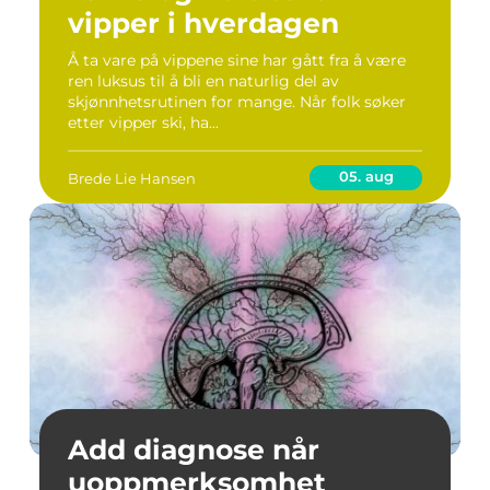
vipper i hverdagen
Å ta vare på vippene sine har gått fra å være
ren luksus til å bli en naturlig del av
skjønnhetsrutinen for mange. Når folk søker
etter vipper ski, ha...
05. aug
Brede Lie Hansen
Add diagnose når
uoppmerksomhet