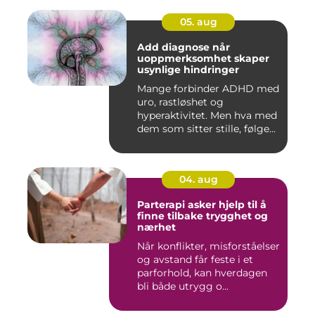
05. aug
Add diagnose når
uoppmerksomhet skaper
usynlige hindringer
Mange forbinder ADHD med
uro, rastløshet og
hyperaktivitet. Men hva med
dem som sitter stille, følge...
04. aug
Parterapi asker hjelp til å
finne tilbake trygghet og
nærhet
Når konflikter, misforståelser
og avstand får feste i et
parforhold, kan hverdagen
bli både utrygg o...