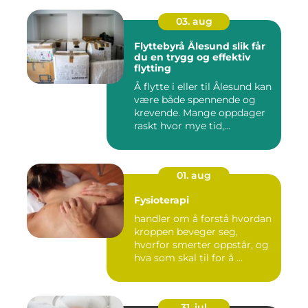
03. aug
Flyttebyrå Ålesund slik får
du en trygg og effektiv
flytting
Å flytte i eller til Ålesund kan
være både spennende og
krevende. Mange oppdager
raskt hvor mye tid,...
01. aug
Fysioterapi
handler om å forstå hvordan
kroppen beveger seg,
hvorfor smerter oppstår, og
hva som skal til for å ...
31. jul