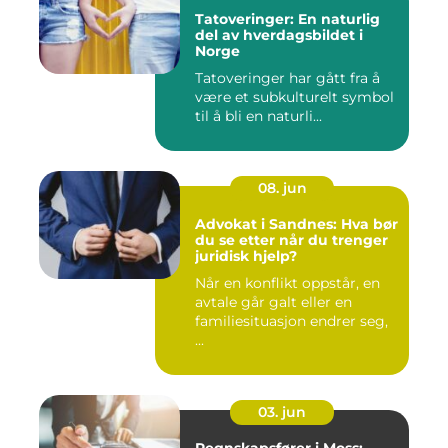
Tatoveringer: En naturlig
del av hverdagsbildet i
Norge
Tatoveringer har gått fra å
være et subkulturelt symbol
til å bli en naturli...
08. jun
Advokat i Sandnes: Hva bør
du se etter når du trenger
juridisk hjelp?
Når en konflikt oppstår, en
avtale går galt eller en
familiesituasjon endrer seg,
...
03. jun