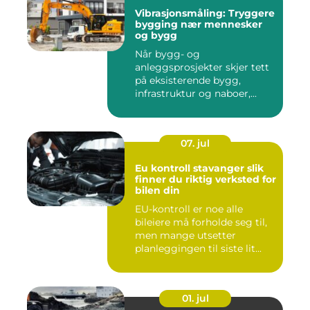
Vibrasjonsmåling: Tryggere
bygging nær mennesker
og bygg
Når bygg- og
anleggsprosjekter skjer tett
på eksisterende bygg,
infrastruktur og naboer,...
07. jul
Eu kontroll stavanger slik
finner du riktig verksted for
bilen din
EU-kontroll er noe alle
bileiere må forholde seg til,
men mange utsetter
planleggingen til siste lit...
01. jul