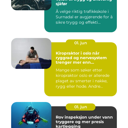
sjåfør
Å velge riktig trafikkskole i
Surnadal er avgjørende for å
sikre trygg og effekti...
01. jun
Kiropraktor i oslo når
ryggrad og nervesystem
trenger mer enn
smertelindring
Mange som søker etter
kiropraktor oslo er allerede
plaget av smerter i nakke,
rygg eller hode. Andre...
01. jun
Rov inspeksjon under vann
tryggere og mer presis
kartlegging