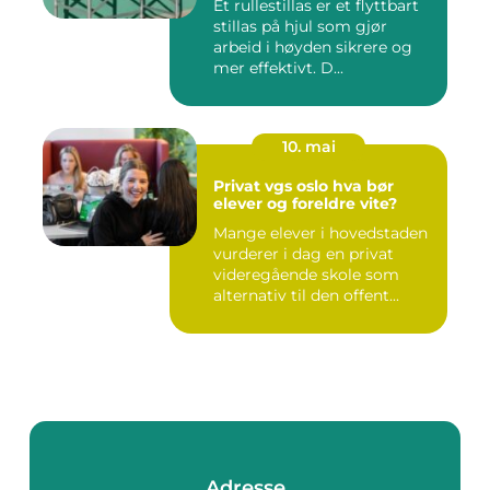
Et rullestillas er et flyttbart
stillas på hjul som gjør
arbeid i høyden sikrere og
mer effektivt. D...
10. mai
Privat vgs oslo hva bør
elever og foreldre vite?
Mange elever i hovedstaden
vurderer i dag en privat
videregående skole som
alternativ til den offent...
Adresse