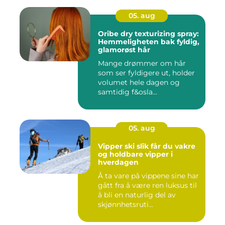
05. aug
Oribe dry texturizing spray:
Hemmeligheten bak fyldig,
glamorøst hår
Mange drømmer om hår
som ser fyldigere ut, holder
volumet hele dagen og
samtidig f&osla...
05. aug
Vipper ski slik får du vakre
og holdbare vipper i
hverdagen
Å ta vare på vippene sine har
gått fra å være ren luksus til
å bli en naturlig del av
skjønnhetsruti...