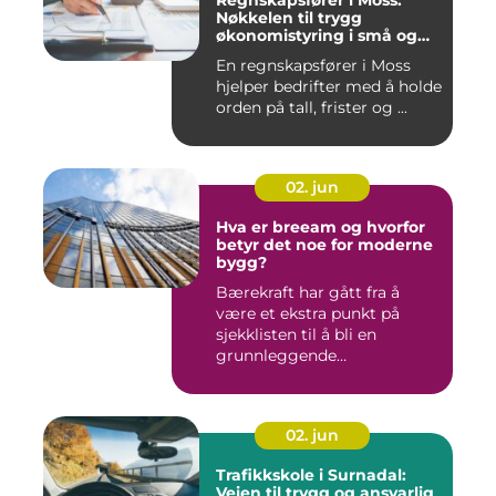
Regnskapsfører i Moss:
Nøkkelen til trygg
økonomistyring i små og
mellomstore bedrifter
En regnskapsfører i Moss
hjelper bedrifter med å holde
orden på tall, frister og ...
02. jun
Hva er breeam og hvorfor
betyr det noe for moderne
bygg?
Bærekraft har gått fra å
være et ekstra punkt på
sjekklisten til å bli en
grunnleggende
forutsetning...
02. jun
Trafikkskole i Surnadal:
Veien til trygg og ansvarlig