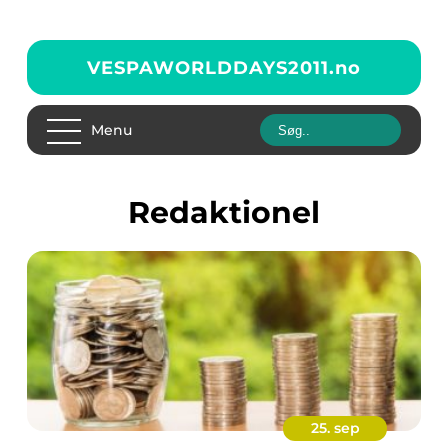
VESPAWORLDDAYS2011.
no
Menu
redaktionel
25. sep