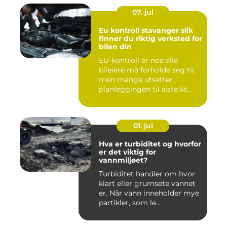
07. jul
Eu kontroll stavanger slik
finner du riktig verksted for
bilen din
EU-kontroll er noe alle
bileiere må forholde seg til,
men mange utsetter
planleggingen til siste lit...
01. jul
Hva er turbiditet og hvorfor
er det viktig for
vannmiljøet?
Turbiditet handler om hvor
klart eller grumsete vannet
er. Når vann inneholder mye
partikler, som le...