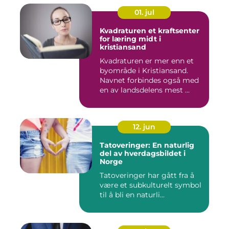
01. jul
Kvadraturen et kraftsenter
for læring midt i
kristiansand
Kvadraturen er mer enn et
byområde i Kristiansand.
Navnet forbindes også med
en av landsdelens mest ...
12. jun
Tatoveringer: En naturlig
del av hverdagsbildet i
Norge
Tatoveringer har gått fra å
være et subkulturelt symbol
til å bli en naturli...