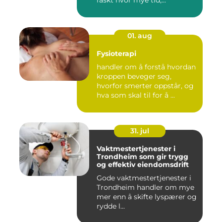
01. aug
Fysioterapi
handler om å forstå hvordan
kroppen beveger seg,
hvorfor smerter oppstår, og
hva som skal til for å ...
31. jul
Vaktmestertjenester i
Trondheim som gir trygg
og effektiv eiendomsdrift
Gode vaktmestertjenester i
Trondheim handler om mye
mer enn å skifte lyspærer og
rydde l...