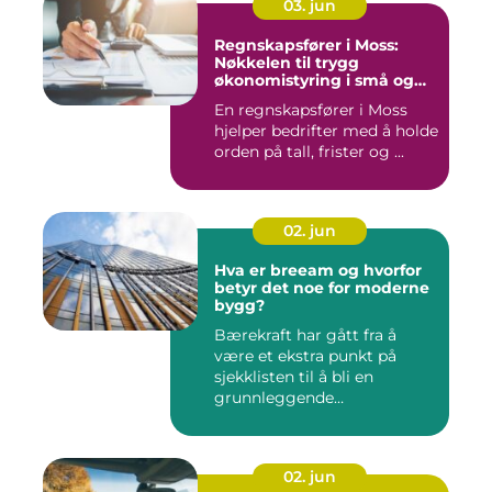
03. jun
Regnskapsfører i Moss:
Nøkkelen til trygg
økonomistyring i små og
mellomstore bedrifter
En regnskapsfører i Moss
hjelper bedrifter med å holde
orden på tall, frister og ...
02. jun
Hva er breeam og hvorfor
betyr det noe for moderne
bygg?
Bærekraft har gått fra å
være et ekstra punkt på
sjekklisten til å bli en
grunnleggende
forutsetning...
02. jun