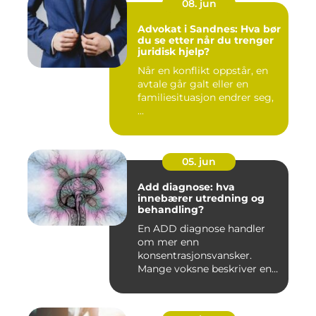
08. jun
Advokat i Sandnes: Hva bør
du se etter når du trenger
juridisk hjelp?
Når en konflikt oppstår, en
avtale går galt eller en
familiesituasjon endrer seg,
...
05. jun
Add diagnose: hva
innebærer utredning og
behandling?
En ADD diagnose handler
om mer enn
konsentrasjonsvansker.
Mange voksne beskriver en
følelse av å all...