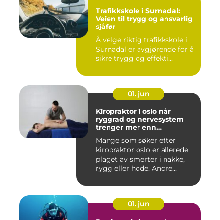
Trafikkskole i Surnadal:
Veien til trygg og ansvarlig
sjåfør
Å velge riktig trafikkskole i
Surnadal er avgjørende for å
sikre trygg og effekti...
01. jun
Kiropraktor i oslo når
ryggrad og nervesystem
trenger mer enn
smertelindring
Mange som søker etter
kiropraktor oslo er allerede
plaget av smerter i nakke,
rygg eller hode. Andre...
01. jun