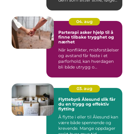
04. aug
Parterapi asker hjelp til å
finne tilbake trygghet og
nærhet
Når konflikter, misforståelser
og avstand får feste i et
parforhold, kan hverdagen
bli både utrygg o...
03. aug
Flyttebyrå Ålesund slik får
du en trygg og effektiv
flytting
Å flytte i eller til Ålesund kan
være både spennende og
krevende. Mange oppdager
raskt hvor mye tid,...