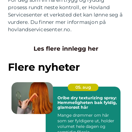
prosess rundt neste kontroll, er Hovland
Servicesenter et verksted det kan lønne seg å
vurdere. Du finner mer informasjon på
hovlandservicesenter.no.
Les flere innlegg her
Flere nyheter
05. aug
Oribe dry texturizing spray:
Hemmeligheten bak fyldig,
glamorøst hår
Mange drømmer om hår
som ser fyldigere ut, holder
volumet hele dagen og
samtidig f&osla...