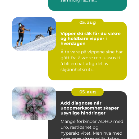
05. aug
Vipper ski slik får du vakre
og holdbare vipper i
hverdagen
Å ta vare på vippene sine har
gått fra å være ren luksus til
å bli en naturlig del av
skjønnhetsruti...
05. aug
Add diagnose når
uoppmerksomhet skaper
usynlige hindringer
Mange forbinder ADHD med
uro, rastløshet og
hyperaktivitet. Men hva med
dem som sitter stille, følge...