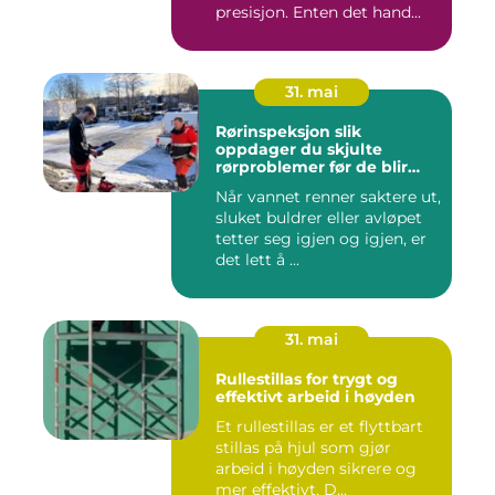
presisjon. Enten det hand...
31. mai
Rørinspeksjon slik
oppdager du skjulte
rørproblemer før de blir
dyre
Når vannet renner saktere ut,
sluket buldrer eller avløpet
tetter seg igjen og igjen, er
det lett å ...
31. mai
Rullestillas for trygt og
effektivt arbeid i høyden
Et rullestillas er et flyttbart
stillas på hjul som gjør
arbeid i høyden sikrere og
mer effektivt. D...