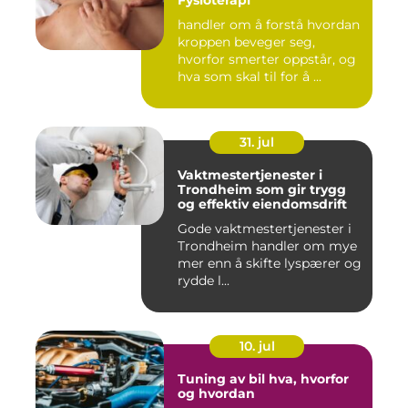
handler om å forstå hvordan
kroppen beveger seg,
hvorfor smerter oppstår, og
hva som skal til for å ...
31. jul
Vaktmestertjenester i
Trondheim som gir trygg
og effektiv eiendomsdrift
Gode vaktmestertjenester i
Trondheim handler om mye
mer enn å skifte lyspærer og
rydde l...
10. jul
Tuning av bil hva, hvorfor
og hvordan