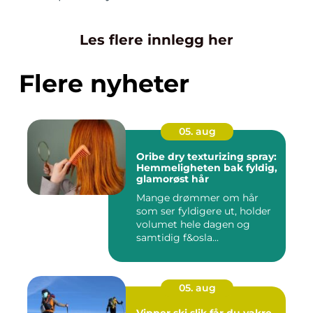
Les flere innlegg her
Flere nyheter
05. aug
Oribe dry texturizing spray:
Hemmeligheten bak fyldig,
glamorøst hår
Mange drømmer om hår
som ser fyldigere ut, holder
volumet hele dagen og
samtidig f&osla...
05. aug
Vipper ski slik får du vakre