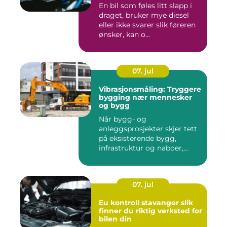
En bil som føles litt slapp i
draget, bruker mye diesel
eller ikke svarer slik føreren
ønsker, kan o...
07. jul
Vibrasjonsmåling: Tryggere
bygging nær mennesker
og bygg
Når bygg- og
anleggsprosjekter skjer tett
på eksisterende bygg,
infrastruktur og naboer,...
07. jul
Eu kontroll stavanger slik
finner du riktig verksted for
bilen din