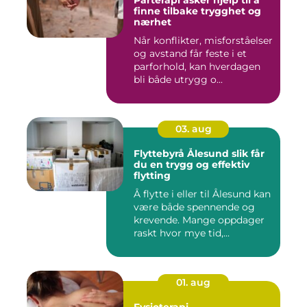
finne tilbake trygghet og
nærhet
Når konflikter, misforståelser
og avstand får feste i et
parforhold, kan hverdagen
bli både utrygg o...
03. aug
Flyttebyrå Ålesund slik får
du en trygg og effektiv
flytting
Å flytte i eller til Ålesund kan
være både spennende og
krevende. Mange oppdager
raskt hvor mye tid,...
01. aug
Fysioterapi