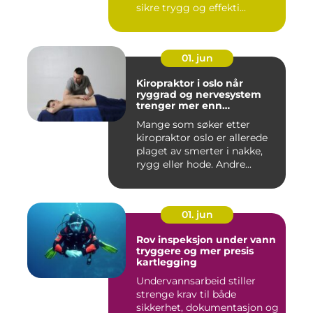
sikre trygg og effekti...
01. jun
Kiropraktor i oslo når
ryggrad og nervesystem
trenger mer enn
smertelindring
Mange som søker etter
kiropraktor oslo er allerede
plaget av smerter i nakke,
rygg eller hode. Andre...
01. jun
Rov inspeksjon under vann
tryggere og mer presis
kartlegging
Undervannsarbeid stiller
strenge krav til både
sikkerhet, dokumentasjon og