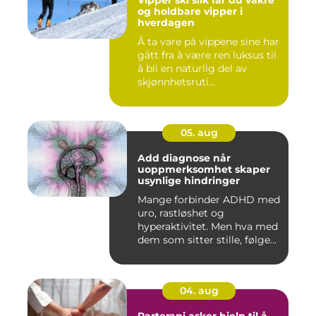
og holdbare vipper i
hverdagen
Å ta vare på vippene sine har
gått fra å være ren luksus til
å bli en naturlig del av
skjønnhetsruti...
05. aug
Add diagnose når
uoppmerksomhet skaper
usynlige hindringer
Mange forbinder ADHD med
uro, rastløshet og
hyperaktivitet. Men hva med
dem som sitter stille, følge...
04. aug
Parterapi asker hjelp til å