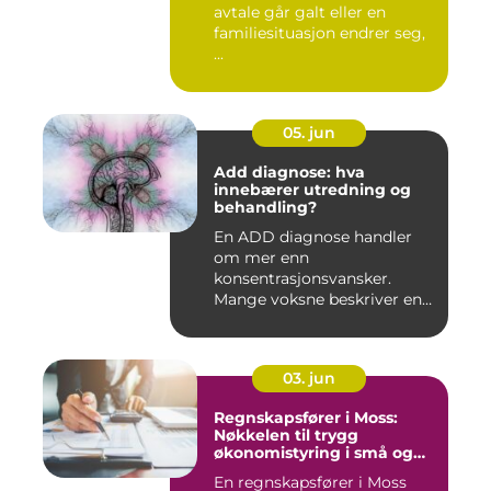
avtale går galt eller en
familiesituasjon endrer seg,
...
05. jun
Add diagnose: hva
innebærer utredning og
behandling?
En ADD diagnose handler
om mer enn
konsentrasjonsvansker.
Mange voksne beskriver en
følelse av å all...
03. jun
Regnskapsfører i Moss:
Nøkkelen til trygg
økonomistyring i små og
mellomstore bedrifter
En regnskapsfører i Moss