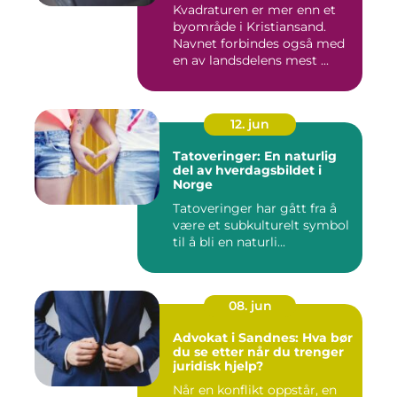
Kvadraturen er mer enn et
byområde i Kristiansand.
Navnet forbindes også med
en av landsdelens mest ...
12. jun
Tatoveringer: En naturlig
del av hverdagsbildet i
Norge
Tatoveringer har gått fra å
være et subkulturelt symbol
til å bli en naturli...
08. jun
Advokat i Sandnes: Hva bør
du se etter når du trenger
juridisk hjelp?
Når en konflikt oppstår, en