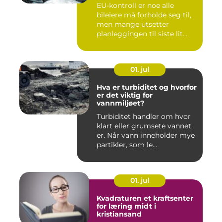
EU-kontroll er noe alle
bileiere må forholde seg til,
men mange utsetter
planleggingen til siste lit...
01. jul
Hva er turbiditet og hvorfor
er det viktig for
vannmiljøet?
Turbiditet handler om hvor
klart eller grumsete vannet
er. Når vann inneholder mye
partikler, som le...
01. jul
Kvadraturen et kraftsenter
for læring midt i
kristiansand