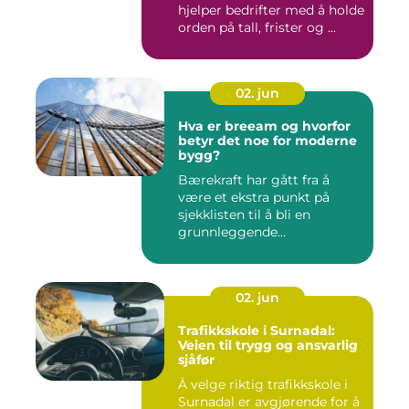
hjelper bedrifter med å holde
orden på tall, frister og ...
02. jun
Hva er breeam og hvorfor
betyr det noe for moderne
bygg?
Bærekraft har gått fra å
være et ekstra punkt på
sjekklisten til å bli en
grunnleggende
forutsetning...
02. jun
Trafikkskole i Surnadal:
Veien til trygg og ansvarlig
sjåfør
Å velge riktig trafikkskole i
Surnadal er avgjørende for å