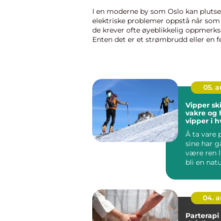
I en moderne by som Oslo kan plutse
elektriske problemer oppstå når som 
de krever ofte øyeblikkelig oppmerk
Enten det er et strømbrudd eller en fei
sikringsskapet, kan disse utfordringe
betydelig...
05. 
Vipper ski slik får 
vakre og 
vipper i 
Å ta vare 
sine har gå
være ren l
bli en natu
skjønnhetsr
04. 
Parterapi ask