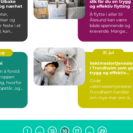
e tilbake
slik får du en trygg
 og nærhet
og effektiv flytting
kter,
Å flytte i eller til
elser og
Ålesund kan være
 feste i et
både spennende og
, kan
krevende. Mange
 bli både
oppdager raskt hvor
mye tid,...
aug
31. jul
pi
Vaktmestertjeneste
i Trondheim som gi
m å forstå
trygg og effektiv
roppen
eiendomsdrift
Gode
eg, hvorfor
vaktmestertjenester 
ppstår, og
Trondheim handler
al til for å
om mye mer enn å
skifte lyspærer og
rydde l...
1
…
15
16
17
…
29