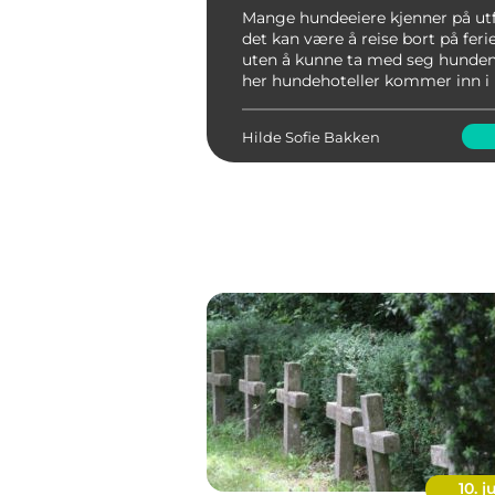
Mange hundeeiere kjenner på ut
det kan være å reise bort på ferie
uten å kunne ta med seg hunden
her hundehoteller kommer inn i b
hundehotell tilbyr trygghet, om
komfortabe...
Hilde Sofie Bakken
10. j