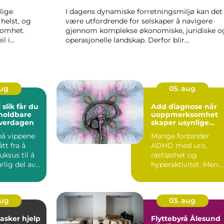
lige
I dagens dynamiske forretningsmiljø kan det
helst, og
være utfordrende for selskaper å navigere
somhet.
gjennom komplekse økonomiske, juridiske o
l i
operasjonelle landskap. Derfor blir
ne ha
bedriftsrådgivning en avgjørende ressurs for o
aug
05. aug
du
Add diagnose når
holdbare
uoppmerksomhet
hverdagen
skaper usynlige
hindringer
på vippene
Mange forbinder
tt fra å
ADHD med uro,
uksus til å
rastløshet og
rlig del av
hyperaktivitet. Men
uti...
hva med dem som
sitter stille, følge...
aug
03. aug
er hjelp
Flyttebyrå Ålesund