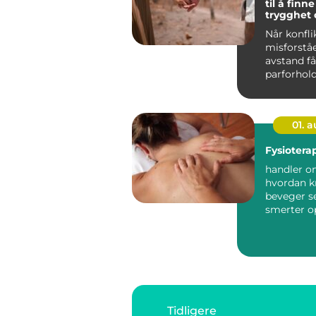
til å finn
trygghet
Når konfli
misforstå
avstand får
parforhold
hverdagen
utrygg o...
01. 
Fysiotera
handler o
hvordan k
beveger s
smerter o
hva som sk
...
Tidligere