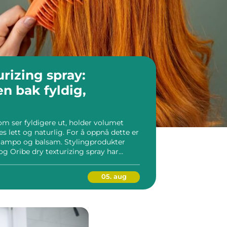
urizing spray:
 bak fyldig,
ser fyldigere ut, holder volumet
s lett og naturlig. For å oppnå dette er
sjampo og balsam. Stylingprodukter
 og Oribe dry texturizing spray har
de profesjonelle og pr...
05. aug