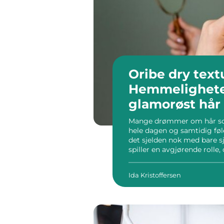
Oribe dry text
Hemmeligheten
glamorøst hår
Mange drømmer om hår som 
hele dagen og samtidig føle
det sjelden nok med bare 
spiller en avgjørende rolle,
oppnådd kultstatus blant bå
Ida Kristoffersen