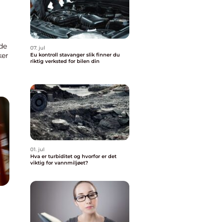
 de
07. jul
ker
Eu kontroll stavanger slik finner du
riktig verksted for bilen din
01. jul
Hva er turbiditet og hvorfor er det
viktig for vannmiljøet?