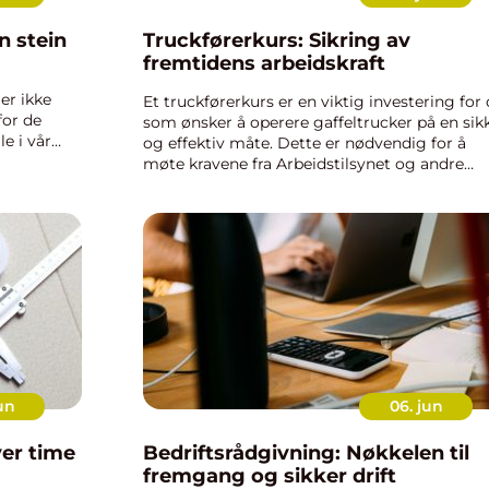
n stein
Truckførerkurs: Sikring av
fremtidens arbeidskraft
er ikke
Et truckførerkurs er en viktig investering for
or de
som ønsker å operere gaffeltrucker på en sik
le i vår
og effektiv måte. Dette er nødvendig for å
inne....
møte kravene fra Arbeidstilsynet og andre
relevante tilsy...
un
06. jun
ver time
Bedriftsrådgivning: Nøkkelen til
fremgang og sikker drift