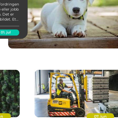
fordringen
 eller jobb
. Det er
ildet. Et
sorg og et
01. jul
un
07. jun