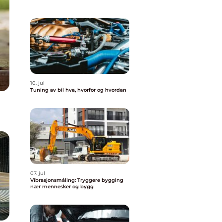
10. jul
Tuning av bil hva, hvorfor og hvordan
07. jul
Vibrasjonsmåling: Tryggere bygging
nær mennesker og bygg