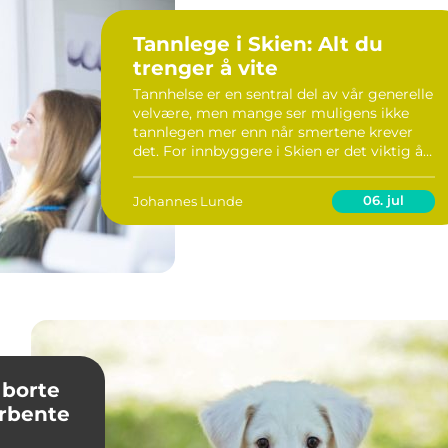
Tannlege i Skien: Alt du
trenger å vite
Tannhelse er en sentral del av vår generelle
velvære, men mange ser muligens ikke
tannlegen mer enn når smertene krever
det. For innbyggere i Skien er det viktig å
ha tilgang til kompetente
tannlegetjenester som dekker alt fra...
06. jul
Johannes Lunde
 borte
irbente