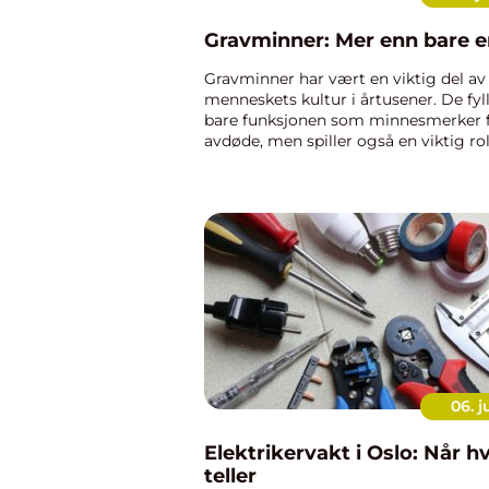
Gravminner: Mer enn bare e
Gravminner har vært en viktig del av
menneskets kultur i årtusener. De fyll
bare funksjonen som minnesmerker f
avdøde, men spiller også en viktig rol
kollektive historie og vårt samfunns m
06. j
Elektrikervakt i Oslo: Når h
teller