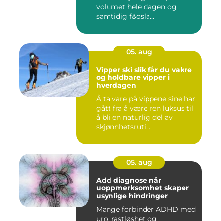
volumet hele dagen og
samtidig f&osla...
05. aug
Vipper ski slik får du vakre
og holdbare vipper i
hverdagen
Å ta vare på vippene sine har
gått fra å være ren luksus til
å bli en naturlig del av
skjønnhetsruti...
05. aug
Add diagnose når
uoppmerksomhet skaper
usynlige hindringer
Mange forbinder ADHD med
uro, rastløshet og