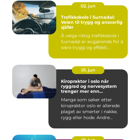
02. jun
Trafikkskole i Surnadal:
Veien til trygg og ansvarlig
sjåfør
Å velge riktig trafikkskole i
Surnadal er avgjørende for å
sikre trygg og effekti...
01. jun
Kiropraktor i oslo når
ryggrad og nervesystem
trenger mer enn
smertelindring
Mange som søker etter
kiropraktor oslo er allerede
plaget av smerter i nakke,
rygg eller hode. Andre...
01. jun