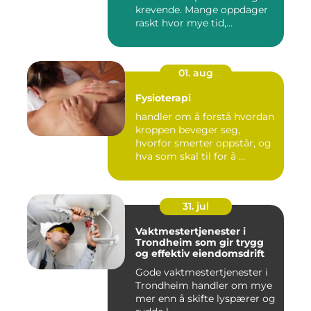
krevende. Mange oppdager
raskt hvor mye tid,...
01. aug
Fysioterapi
handler om å forstå hvordan
kroppen beveger seg,
hvorfor smerter oppstår, og
hva som skal til for å ...
31. jul
Vaktmestertjenester i
Trondheim som gir trygg
og effektiv eiendomsdrift
Gode vaktmestertjenester i
Trondheim handler om mye
mer enn å skifte lyspærer og