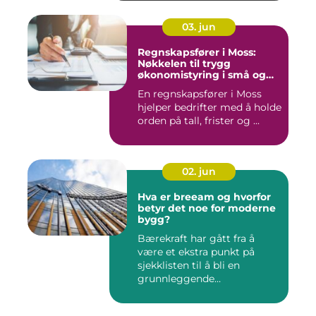
03. jun
Regnskapsfører i Moss:
Nøkkelen til trygg
økonomistyring i små og
mellomstore bedrifter
En regnskapsfører i Moss
hjelper bedrifter med å holde
orden på tall, frister og ...
02. jun
Hva er breeam og hvorfor
betyr det noe for moderne
bygg?
Bærekraft har gått fra å
være et ekstra punkt på
sjekklisten til å bli en
grunnleggende
forutsetning...