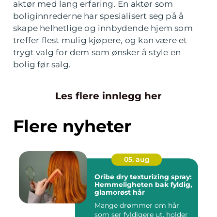
aktør med lang erfaring. En aktør som
boliginnrederne har spesialisert seg på å
skape helhetlige og innbydende hjem som
treffer flest mulig kjøpere, og kan være et
trygt valg for dem som ønsker å style en
bolig før salg.
Les flere innlegg her
Flere nyheter
05. aug
Oribe dry texturizing spray:
Hemmeligheten bak fyldig,
glamorøst hår
Mange drømmer om hår
som ser fyldigere ut, holder