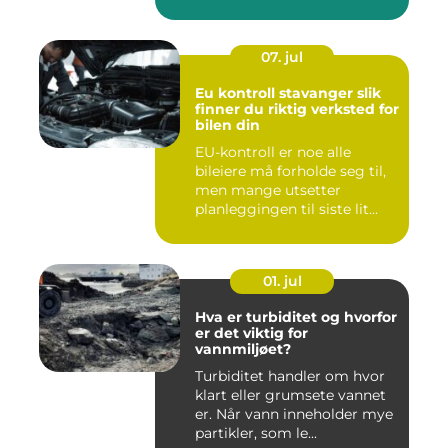
07. jul
Eu kontroll stavanger slik
finner du riktig verksted for
bilen din
EU-kontroll er noe alle
bileiere må forholde seg til,
men mange utsetter
planleggingen til siste lit...
01. jul
Hva er turbiditet og hvorfor
er det viktig for
vannmiljøet?
Turbiditet handler om hvor
klart eller grumsete vannet
er. Når vann inneholder mye
partikler, som le...