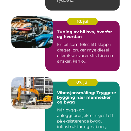
rydde l...
10. jul
Tuning av bil hva, hvorfor
og hvordan
En bil som føles litt slapp i
draget, bruker mye diesel
eller ikke svarer slik føreren
ønsker, kan o...
07. jul
Vibrasjonsmåling: Tryggere
bygging nær mennesker
og bygg
Når bygg- og
anleggsprosjekter skjer tett
på eksisterende bygg,
infrastruktur og naboer,...