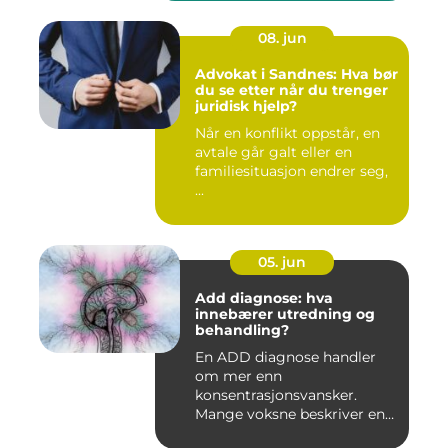
08. jun
Advokat i Sandnes: Hva bør
du se etter når du trenger
juridisk hjelp?
Når en konflikt oppstår, en
avtale går galt eller en
familiesituasjon endrer seg,
...
05. jun
Add diagnose: hva
innebærer utredning og
behandling?
En ADD diagnose handler
om mer enn
konsentrasjonsvansker.
Mange voksne beskriver en
følelse av å all...