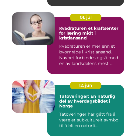
01. jul
Kvadraturen et kraftsenter
for læring midt i
kristiansand
Kvadraturen er mer enn et
byområde i Kristiansand.
Navnet forbindes også med
en av landsdelens mest ...
12. jun
Tatoveringer: En naturlig
del av hverdagsbildet i
Norge
Tatoveringer har gått fra å
være et subkulturelt symbol
til å bli en naturli...