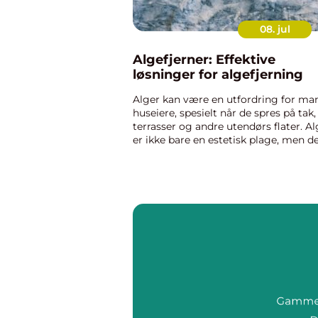
08. jul
Algefjerner: Effektive
løsninger for algefjerning
Alger kan være en utfordring for ma
huseiere, spesielt når de spres på tak,
terrasser og andre utendørs flater. Al
er ikke bare en estetisk plage, men d
kan også føre til skader og redusert
levetid på...