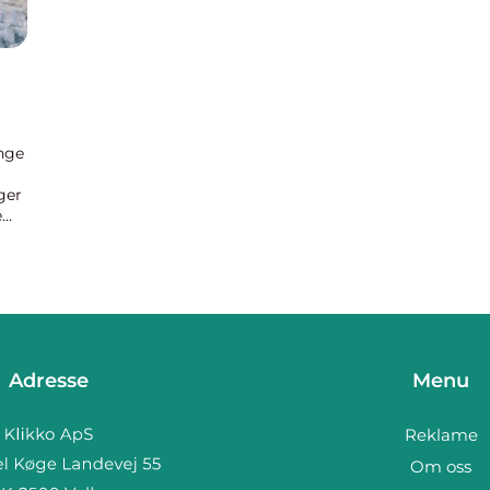
nge
ger
e
Adresse
Menu
Reklame
Om oss