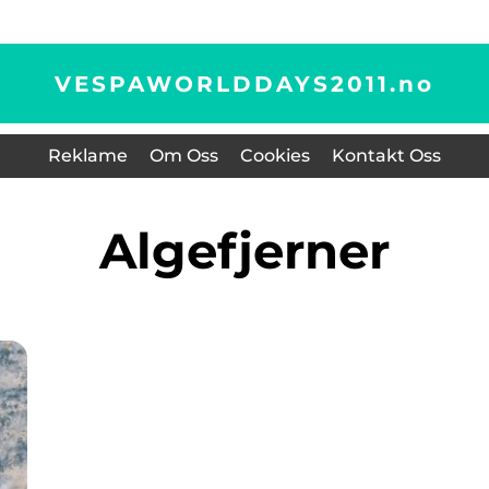
VESPAWORLDDAYS2011.
no
Reklame
Om Oss
Cookies
Kontakt Oss
Algefjerner