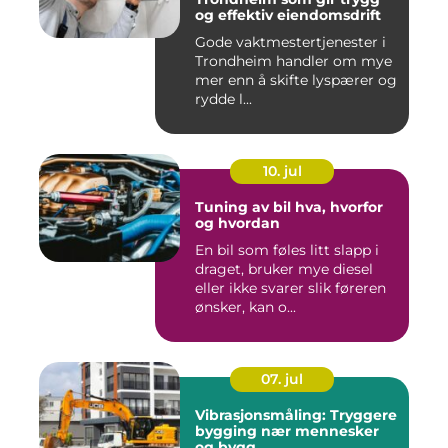
og effektiv eiendomsdrift
Gode vaktmestertjenester i
Trondheim handler om mye
mer enn å skifte lyspærer og
rydde l...
10. jul
Tuning av bil hva, hvorfor
og hvordan
En bil som føles litt slapp i
draget, bruker mye diesel
eller ikke svarer slik føreren
ønsker, kan o...
07. jul
Vibrasjonsmåling: Tryggere
bygging nær mennesker
og bygg