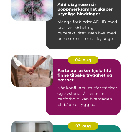
Add diagnose når
uoppmerksomhet skaper
usynlige hindringer
Mange forbinder ADHD med
uro, rastløshet og
hyperaktivitet. Men hva med
dem som sitter stille, følge...
04. aug
Parterapi asker hjelp til å
finne tilbake trygghet og
nærhet
Når konflikter, misforståelser
og avstand får feste i et
parforhold, kan hverdagen
bli både utrygg o...
03. aug