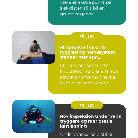
være et ekstra punkt på
sjekklisten til å bli en
grunnleggende
forutsetning...
01. jun
Kiropraktor i oslo når
ryggrad og nervesystem
trenger mer enn
smertelindring
Mange som søker etter
kiropraktor oslo er allerede
plaget av smerter i nakke,
rygg eller hode. Andre...
01. jun
Rov inspeksjon under vann
tryggere og mer presis
kartlegging
Undervannsarbeid stiller