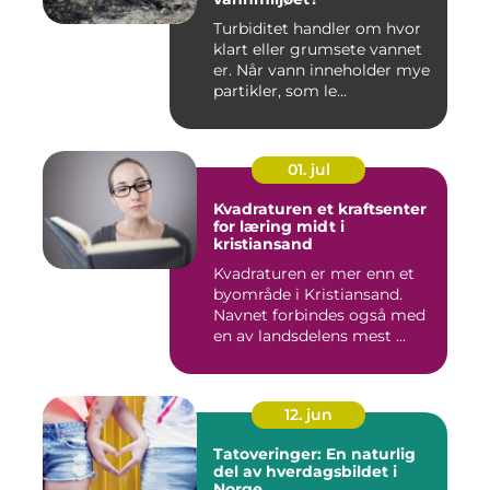
Turbiditet handler om hvor
klart eller grumsete vannet
er. Når vann inneholder mye
partikler, som le...
01. jul
Kvadraturen et kraftsenter
for læring midt i
kristiansand
Kvadraturen er mer enn et
byområde i Kristiansand.
Navnet forbindes også med
en av landsdelens mest ...
12. jun
Tatoveringer: En naturlig
del av hverdagsbildet i
Norge