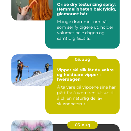
Oribe dry texturizing spray:
Hemmeligheten bak fyldig,
glamorøst hår
Mange drømmer om hår
som ser fyldigere ut, holder
volumet hele dagen og
samtidig f&osla...
05. aug
Vipper ski slik får du vakre
og holdbare vipper i
hverdagen
Å ta vare på vippene sine har
gått fra å være ren luksus til
å bli en naturlig del av
skjønnhetsruti...
05. aug