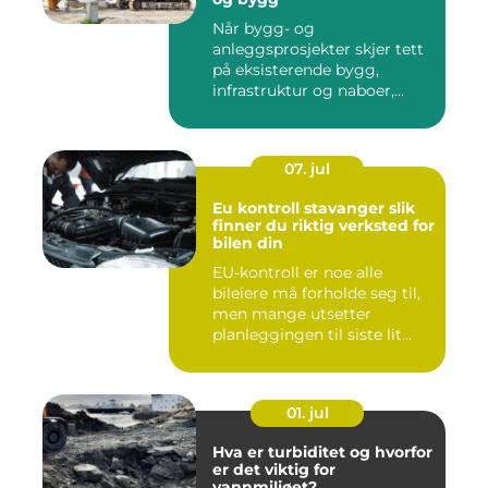
Når bygg- og
anleggsprosjekter skjer tett
på eksisterende bygg,
infrastruktur og naboer,...
07. jul
Eu kontroll stavanger slik
finner du riktig verksted for
bilen din
EU-kontroll er noe alle
bileiere må forholde seg til,
men mange utsetter
planleggingen til siste lit...
01. jul
Hva er turbiditet og hvorfor
er det viktig for
vannmiljøet?