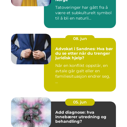
Tatoveringer har gått fra å
være et subkulturelt symbol
til å bli en naturli...
08. jun
Advokat i Sandnes: Hva bør
du se etter når du trenger
juridisk hjelp?
Når en konflikt oppstår, en
avtale går galt eller en
familiesituasjon endrer seg,
...
05. jun
Add diagnose: hva
innebærer utredning og
behandling?