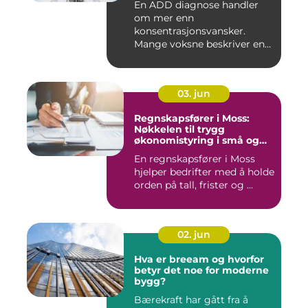
En ADD diagnose handler
om mer enn
konsentrasjonsvansker.
Mange voksne beskriver en
følelse av å all...
03. jun
Regnskapsfører i Moss:
Nøkkelen til trygg
økonomistyring i små og
mellomstore bedrifter
En regnskapsfører i Moss
hjelper bedrifter med å holde
orden på tall, frister og ...
02. jun
Hva er breeam og hvorfor
betyr det noe for moderne
bygg?
Bærekraft har gått fra å