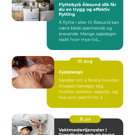
Flyttebyrå Ålesund slik får
du en trygg og effektiv
flytting
Å flytte i eller til Ålesund kan
være både spennende og
krevende. Mange oppdager
raskt hvor mye tid,...
01. aug
Fysioterapi
handler om å forstå hvordan
kroppen beveger seg,
hvorfor smerter oppstår, og
hva som skal til for å ...
31. jul
Vaktmestertjenester i
Trondheim som gir trygg