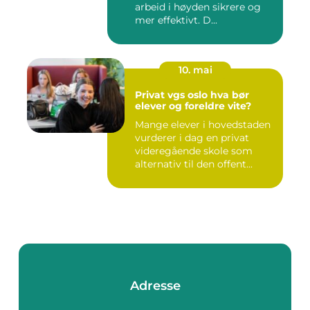
arbeid i høyden sikrere og
mer effektivt. D...
10. mai
Privat vgs oslo hva bør
elever og foreldre vite?
Mange elever i hovedstaden
vurderer i dag en privat
videregående skole som
alternativ til den offent...
Adresse