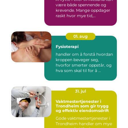
være både spennende og
krevende. Mange oppdager
raskt hvor mye tid,...
01. aug
Fysioterapi
handler om å forstå hvordan
kroppen beveger seg,
hvorfor smerter oppstår, og
hva som skal til for å ...
31. jul
Vaktmestertjenester i
Trondheim som gir trygg
og effektiv eiendomsdrift
Gode vaktmestertjenester i
Trondheim handler om mye