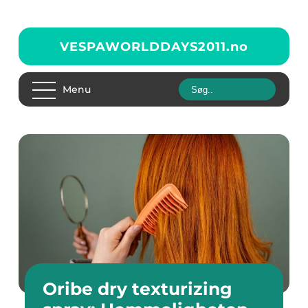
VESPAWORLDDAYS2011.
no
Menu
Oribe dry texturizing