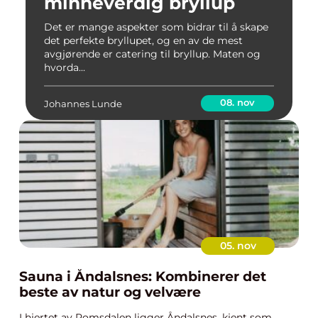
minneverdig bryllup
Det er mange aspekter som bidrar til å skape
det perfekte bryllupet, og en av de mest
avgjørende er catering til bryllup. Maten og
hvorda...
08. nov
Johannes Lunde
05. nov
Sauna i Åndalsnes: Kombinerer det
beste av natur og velvære
I hjertet av Romsdalen ligger Åndalsnes, kjent som