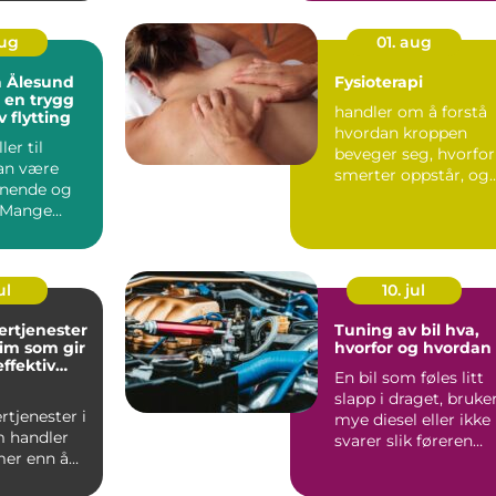
, følge...
utrygg o...
aug
01. aug
å Ålesund
Fysioterapi
u en trygg
handler om å forstå
v flytting
hvordan kroppen
ller til
beveger seg, hvorfor
an være
smerter oppstår, og
nnende og
hva som skal til for å
 Mange
...
raskt hvor
ul
10. jul
rtjenester
Tuning av bil hva,
im som gir
hvorfor og hvordan
ffektiv
En bil som føles litt
rift
slapp i draget, bruke
tjenester i
mye diesel eller ikke
 handler
svarer slik føreren
er enn å
ønsker, kan o...
pærer og