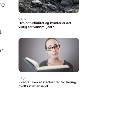
re
01. jul
Hva er turbiditet og hvorfor er det
viktig for vannmiljøet?
t
år
01. jul
Kvadraturen et kraftsenter for læring
midt i kristiansand