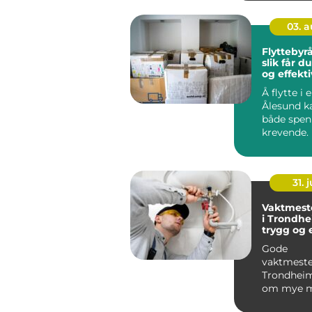
sitter stille
03. 
Flyttebyr
slik får d
og effekti
Å flytte i e
Ålesund k
både spe
krevende.
oppdager 
mye tid,...
31. j
Vaktmeste
i Trondhe
trygg og e
eiendomsd
Gode
vaktmester
Trondheim
om mye m
skifte lys