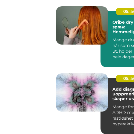
05. 
Oribe dry
spray:
Hemmelig
fyldig, g
Mange d
hår som se
ut, holde
hele dage
samtidig f
05. 
Add diagno
uoppmer
skaper us
hindringe
Mange for
ADHD med
rastløshet
hyperaktiv
hva med 