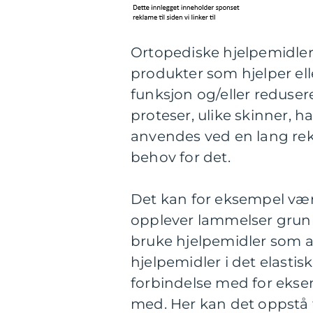
Ortopediske hjelpemidler
produkter som hjelper ell
funksjon og/eller reduser
proteser, ulike skinner, h
anvendes ved en lang rekk
behov for det.
Det kan for eksempel vær
opplever lammelser grunne
bruke hjelpemidler som an
hjelpemidler i det elastis
forbindelse med for eks
med. Her kan det oppstå 