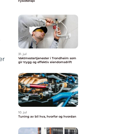
Fysioterapi
r
31. jul
er
Vaktmestertjenester i Trondheim som
gir trygg og effektiv eiendomsdrift
10. jul
Tuning av bil hva, hvorfor og hvordan