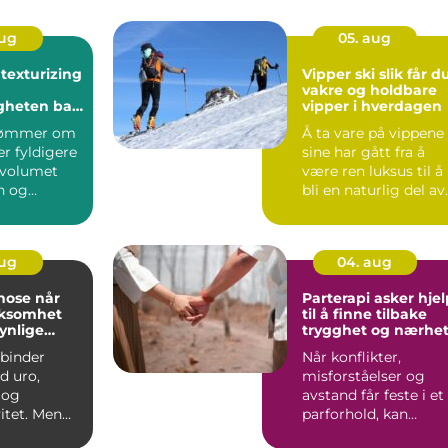
aug
05. aug
 texturizing
Vipper ski slik får du
vakre og holdbare
heten bak
vipper i hverdagen
lamorøst hår
rømmer om
Å ta vare på vippene
r fyldigere
sine har gått fra å
r volumet
være ren luksus til å
n og
bli en naturlig del av
&osla...
skjønnhetsruti...
aug
04. aug
se når
Parterapi asker hjelp
ksomhet
til å finne tilbake
ynlige
trygghet og nærhe
r
binder
Når konflikter,
 uro,
misforståelser og
 og
avstand får feste i et
itet. Men
parforhold, kan
dem som
hverdagen bli både