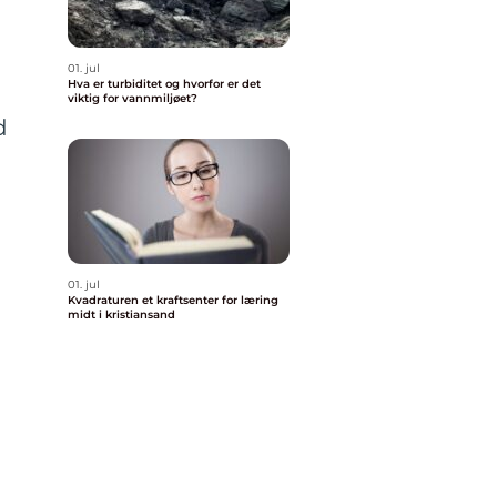
01. jul
Hva er turbiditet og hvorfor er det
viktig for vannmiljøet?
d
01. jul
Kvadraturen et kraftsenter for læring
midt i kristiansand