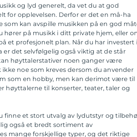
usikk og lyd generelt, da vet du at god
ielt for opplevelsen. Derfor er det en må-ha
e som kan avspille musikken på en god måt
 hører på musikk i ditt private hjem, eller 
 et profesjonelt plan. Når du har investert 
 er det selvfølgelig også viktig at de står
r kan høyttalerstativer noen ganger være
sk ikke noe som kreves dersom du anvender
hjem som en hobby, men kan derimot være til
 høyttalerne til konserter, teater, taler og
inne et stort utvalg av lydutstyr og tilbehø
elig også et bredt sortiment av
nes mange forskjellige typer, og det riktige