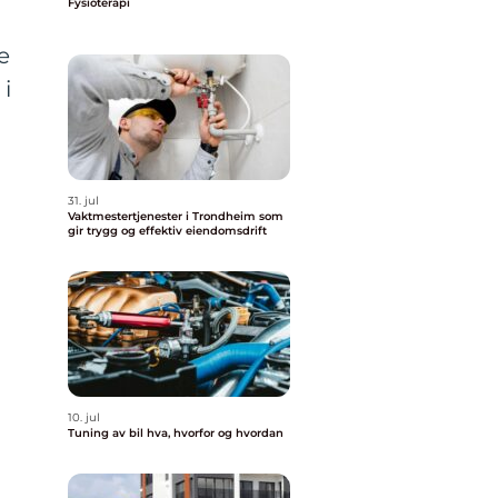
Fysioterapi
e
 i
31. jul
Vaktmestertjenester i Trondheim som
gir trygg og effektiv eiendomsdrift
10. jul
Tuning av bil hva, hvorfor og hvordan