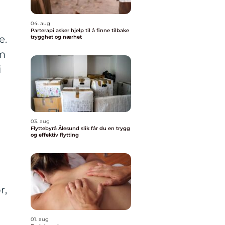
04. aug
Parterapi asker hjelp til å finne tilbake
e.
trygghet og nærhet
om
i
03. aug
Flyttebyrå Ålesund slik får du en trygg
og effektiv flytting
r,
01. aug