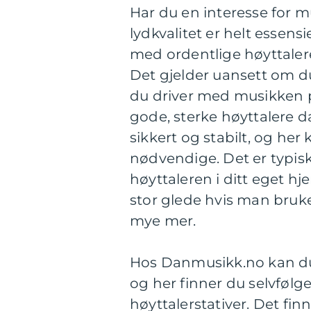
Har du en interesse for m
lydkvalitet er helt essens
med ordentlige høyttaler
Det gjelder uansett om du
du driver med musikken på
gode, sterke høyttalere da
sikkert og stabilt, og he
nødvendige. Det er typi
høyttaleren i ditt eget 
stor glede hvis man bruker
mye mer.
Hos Danmusikk.no kan du f
og her finner du selvfølg
høyttalerstativer. Det fin