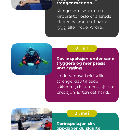
trenger mer enn
smertelindring
Mange som søker etter
kiropraktor oslo er allerede
plaget av smerter i nakke,
rygg eller hode. Andre...
01. jun
Rov inspeksjon under vann
tryggere og mer presis
kartlegging
Undervannsarbeid stiller
strenge krav til både
sikkerhet, dokumentasjon og
presisjon. Enten det hand...
31. mai
Rørinspeksjon slik
oppdager du skjulte