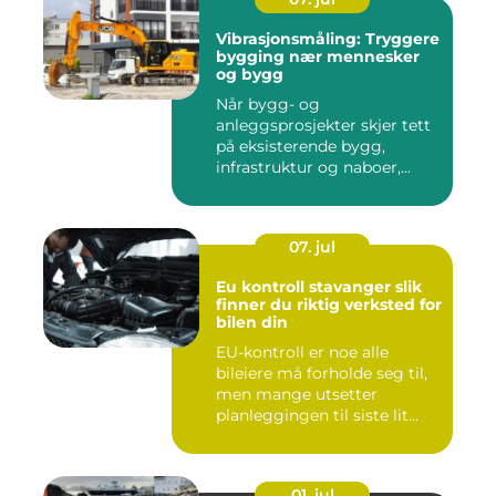
Vibrasjonsmåling: Tryggere
bygging nær mennesker
og bygg
Når bygg- og
anleggsprosjekter skjer tett
på eksisterende bygg,
infrastruktur og naboer,...
07. jul
Eu kontroll stavanger slik
finner du riktig verksted for
bilen din
EU-kontroll er noe alle
bileiere må forholde seg til,
men mange utsetter
planleggingen til siste lit...
01. jul