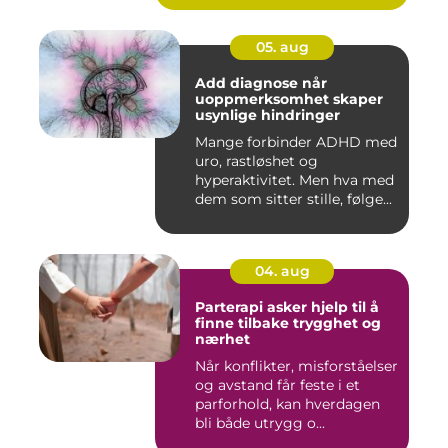
05. aug
Add diagnose når
uoppmerksomhet skaper
usynlige hindringer
Mange forbinder ADHD med
uro, rastløshet og
hyperaktivitet. Men hva med
dem som sitter stille, følge...
04. aug
Parterapi asker hjelp til å
finne tilbake trygghet og
nærhet
Når konflikter, misforståelser
og avstand får feste i et
parforhold, kan hverdagen
bli både utrygg o...