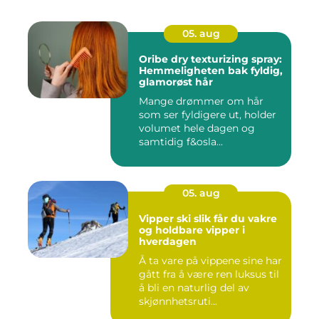
05. aug
Oribe dry texturizing spray:
Hemmeligheten bak fyldig,
glamorøst hår
Mange drømmer om hår
som ser fyldigere ut, holder
volumet hele dagen og
samtidig f&osla...
05. aug
Vipper ski slik får du vakre
og holdbare vipper i
hverdagen
Å ta vare på vippene sine har
gått fra å være ren luksus til
å bli en naturlig del av
skjønnhetsruti...