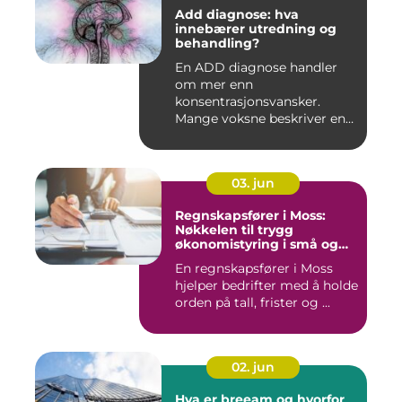
Add diagnose: hva
innebærer utredning og
behandling?
En ADD diagnose handler
om mer enn
konsentrasjonsvansker.
Mange voksne beskriver en
følelse av å all...
03. jun
Regnskapsfører i Moss:
Nøkkelen til trygg
økonomistyring i små og
mellomstore bedrifter
En regnskapsfører i Moss
hjelper bedrifter med å holde
orden på tall, frister og ...
02. jun
Hva er breeam og hvorfor