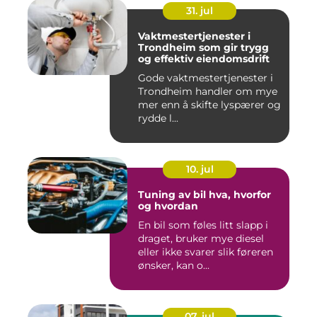
31. jul
Vaktmestertjenester i
Trondheim som gir trygg
og effektiv eiendomsdrift
Gode vaktmestertjenester i
Trondheim handler om mye
mer enn å skifte lyspærer og
rydde l...
10. jul
Tuning av bil hva, hvorfor
og hvordan
En bil som føles litt slapp i
draget, bruker mye diesel
eller ikke svarer slik føreren
ønsker, kan o...
07. jul