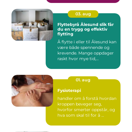
03. aug
Flyttebyrå Ålesund slik får
du en trygg og effektiv
flytting
Å flytte i eller til Ålesund kan
være både spennende og
krevende. Mange oppdager
raskt hvor mye tid,...
01. aug
Fysioterapi
handler om å forstå hvordan
kroppen beveger seg,
hvorfor smerter oppstår, og
hva som skal til for å ...