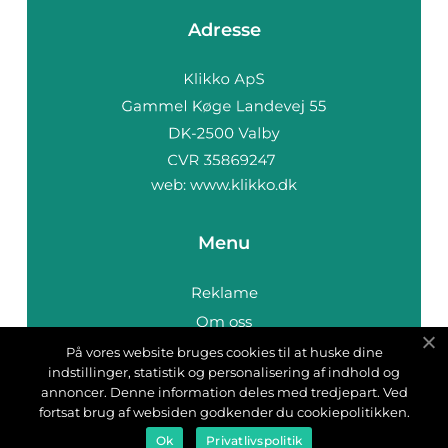
Adresse
web:
www.klikko.dk
Menu
Reklame
Om oss
Cookies
På vores website bruges cookies til at huske dine
indstillinger, statistik og personalisering af indhold og
Kontakt Oss
annoncer. Denne information deles med tredjepart. Ved
Sitemap
fortsat brug af websiden godkender du cookiepolitikken.
Ok
Privatlivspolitik