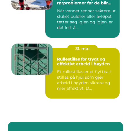
rørproblemer før de blir
dyre
Når vannet renner saktere ut,
sluket buldrer eller avløpet
tetter seg igjen og igjen, er
det lett å ...
31. mai
Rullestillas for trygt og
effektivt arbeid i høyden
Et rullestillas er et flyttbart
stillas på hjul som gjør
arbeid i høyden sikrere og
mer effektivt. D...