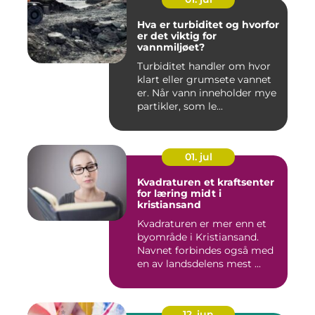
Hva er turbiditet og hvorfor
er det viktig for
vannmiljøet?
Turbiditet handler om hvor
klart eller grumsete vannet
er. Når vann inneholder mye
partikler, som le...
01. jul
Kvadraturen et kraftsenter
for læring midt i
kristiansand
Kvadraturen er mer enn et
byområde i Kristiansand.
Navnet forbindes også med
en av landsdelens mest ...
12. jun