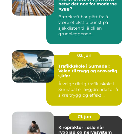
betyr det noe for moderne
bygg?
Bærekraft har gått fra å
være et ekstra punkt på
sjekklisten til å bli en
grunnleggende
forutsetning...
02. jun
Trafikkskole i Surnadal:
Veien til trygg og ansvarlig
sjåfør
Å velge riktig trafikkskole i
Surnadal er avgjørende for å
sikre trygg og effekti...
01. jun
Kiropraktor i oslo når
ryggrad og nervesystem