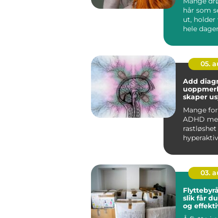
Mange d
hår som se
ut, holde
hele dage
samtidig f
05. 
Add diagno
uoppmer
skaper us
hindringe
Mange for
ADHD med
rastløshet
hyperaktiv
hva med 
sitter stille
03. 
Flyttebyr
slik får d
og effekti