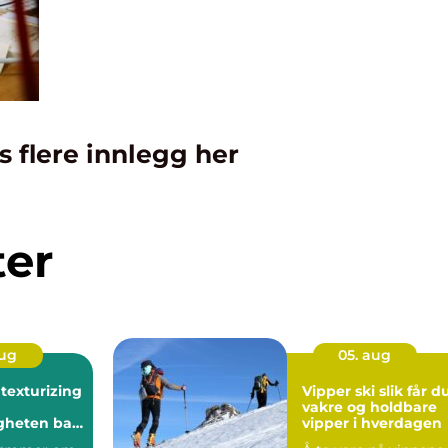
s flere innlegg her
ter
aug
05. aug
 texturizing
Vipper ski slik får du
vakre og holdbare
heten bak
vipper i hverdagen
lamorøst hår