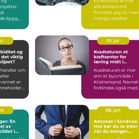
 og
EU-kontroll er noe
osjekter
alle bileiere må
på
forholde seg til, men
nde bygg,
mange utsetter
tur og
planleggingen til
siste lit...
ul
01. jul
rbiditet og
Kvadraturen et
 det viktig
kraftsenter for
iljøet?
læring midt i
kristiansand
t handler om
Kvadraturen er mer
eller
enn et byområde i
vannet er.
Kristiansand. Navnet
inneholder
forbindes også med
kler, som
en av landsdelens
mest ...
un
08. jun
ger: En
Advokat i Sandnes:
el av
Hva bør du se etter
ildet i
når du trenger
juridisk hjelp?