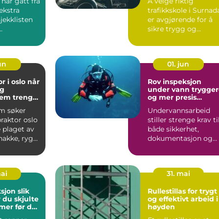
har gått fra
Å velge riktig
ekstra
trafikkskole i Surnad
jekklisten
er avgjørende for å
sikre trygg og
gende
effekti...
g...
jun
01. jun
i oslo når
Rov inspeksjon
og
under vann tryggere
tem trenger
og mer presis
kartlegging
m søker
Undervannsarbeid
dring
praktor oslo
stiller strenge krav ti
e plaget av
både sikkerhet,
nakke, rygg
dokumentasjon og
 Andre...
presisjon. Enten det
hand...
mai
31. mai
n slik
Rullestillas for trygt
du skjulte
og effektivt arbeid i
mer før de
høyden