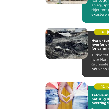
Når bygg-
anleggspr
skjer tett 
eksistere
infrastruk
naboer,...
01. j
Hva er tu
hvorfor er
for vannm
Turbidite
hvor klart 
grumsete 
Når vann 
mye parti
le...
12. j
Tatoverin
naturlig d
hverdagsb
Norge