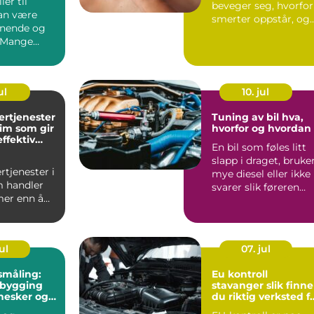
ller til
beveger seg, hvorfor
an være
smerter oppstår, og
nnende og
hva som skal til for å
 Mange
...
raskt hvor
ul
10. jul
rtjenester
Tuning av bil hva,
im som gir
hvorfor og hvordan
ffektiv
En bil som føles litt
rift
slapp i draget, bruke
tjenester i
mye diesel eller ikke
 handler
svarer slik føreren
er enn å
ønsker, kan o...
pærer og
ul
07. jul
småling:
Eu kontroll
 bygging
stavanger slik finner
esker og
du riktig verksted f
bilen din