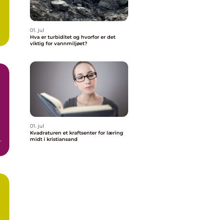
01. jul
Hva er turbiditet og hvorfor er det
viktig for vannmiljøet?
01. jul
Kvadraturen et kraftsenter for læring
midt i kristiansand