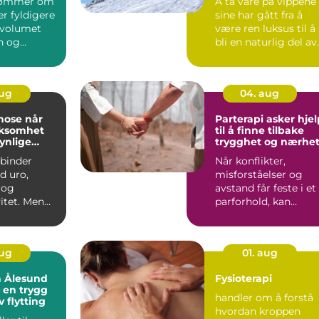
rømmer om
Å ta vare på vippene
r fyldigere
sine har gått fra å
r volumet
være ren luksus til å
n og
bli en naturlig del av
&osla...
skjønnhetsruti...
aug
04. aug
se når
Parterapi asker hjelp
ksomhet
til å finne tilbake
ynlige
trygghet og nærhe
r
binder
Når konflikter,
 uro,
misforståelser og
 og
avstand får feste i et
itet. Men
parforhold, kan
dem som
hverdagen bli både
, følge...
utrygg o...
aug
01. aug
å Ålesund
Fysioterapi
u en trygg
handler om å forstå
v flytting
hvordan kroppen