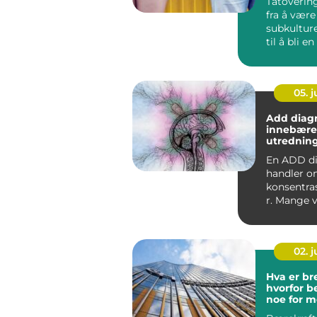
Tatovering
fra å være
subkultur
til å bli en 
05. 
Add diag
innebære
utrednin
behandli
En ADD d
handler o
konsentra
r. Mange 
beskriver 
å all...
02. 
Hva er b
hvorfor b
noe for 
bygg?