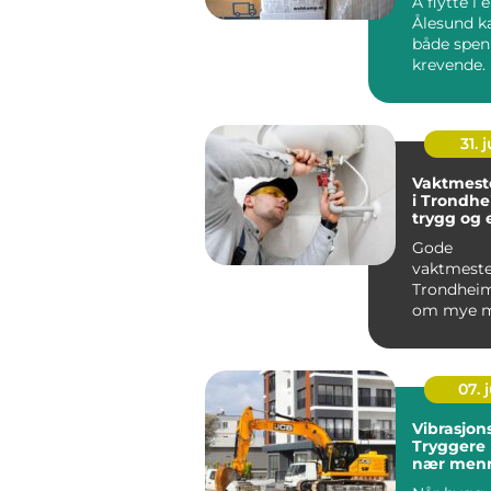
Å flytte i e
Ålesund k
både spe
krevende.
oppdager 
mye tid,...
31. j
Vaktmeste
i Trondhe
trygg og e
eiendomsd
Gode
vaktmester
Trondheim
om mye m
skifte lys
rydde l...
07. j
Vibrasjon
Tryggere
nær menn
bygg