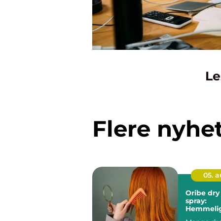
Le
Flere nyhe
05. 
Oribe dry
spray:
Hemmelig
fyldig, g