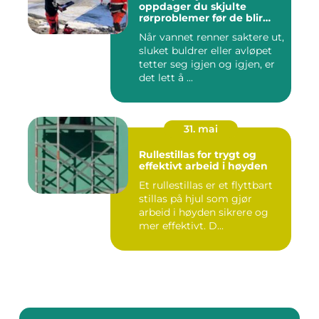
oppdager du skjulte
rørproblemer før de blir
dyre
Når vannet renner saktere ut,
sluket buldrer eller avløpet
tetter seg igjen og igjen, er
det lett å ...
31. mai
Rullestillas for trygt og
effektivt arbeid i høyden
Et rullestillas er et flyttbart
stillas på hjul som gjør
arbeid i høyden sikrere og
mer effektivt. D...