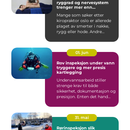
ryggrad og nervesystem
trenger mer enn
smertelindring
Mange som søker etter
kiropraktor oslo er allerede
plaget av smerter i nakke,
rygg eller hode. Andre...
01. jun
Rov inspeksjon under vann
tryggere og mer presis
kartlegging
Undervannsarbeid stiller
strenge krav til både
sikkerhet, dokumentasjon og
presisjon. Enten det hand...
31. mai
Rørinspeksjon slik