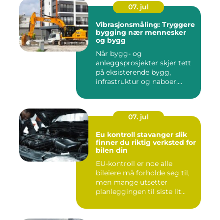
07. jul
Vibrasjonsmåling: Tryggere
bygging nær mennesker
og bygg
Når bygg- og
anleggsprosjekter skjer tett
på eksisterende bygg,
infrastruktur og naboer,...
07. jul
Eu kontroll stavanger slik
finner du riktig verksted for
bilen din
EU-kontroll er noe alle
bileiere må forholde seg til,
men mange utsetter
planleggingen til siste lit...