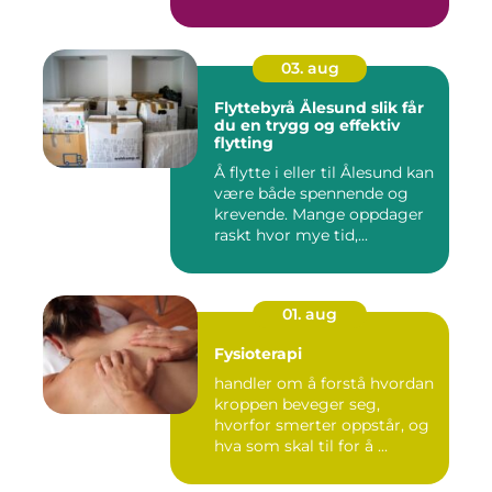
03. aug
Flyttebyrå Ålesund slik får
du en trygg og effektiv
flytting
Å flytte i eller til Ålesund kan
være både spennende og
krevende. Mange oppdager
raskt hvor mye tid,...
01. aug
Fysioterapi
handler om å forstå hvordan
kroppen beveger seg,
hvorfor smerter oppstår, og
hva som skal til for å ...