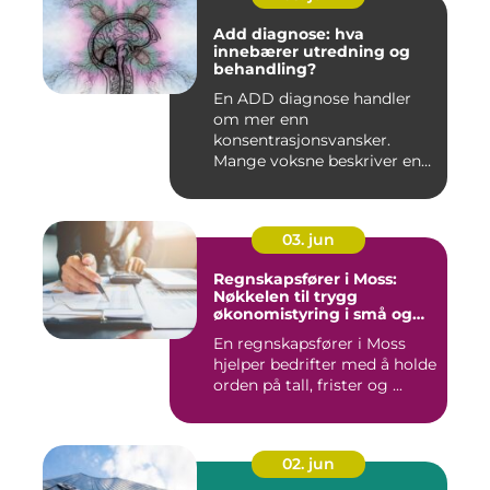
Add diagnose: hva
innebærer utredning og
behandling?
En ADD diagnose handler
om mer enn
konsentrasjonsvansker.
Mange voksne beskriver en
følelse av å all...
03. jun
Regnskapsfører i Moss:
Nøkkelen til trygg
økonomistyring i små og
mellomstore bedrifter
En regnskapsfører i Moss
hjelper bedrifter med å holde
orden på tall, frister og ...
02. jun