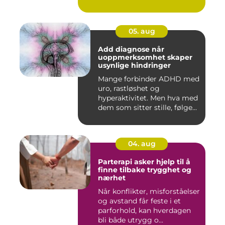
05. aug
Add diagnose når
uoppmerksomhet skaper
usynlige hindringer
Mange forbinder ADHD med
uro, rastløshet og
hyperaktivitet. Men hva med
dem som sitter stille, følge...
04. aug
Parterapi asker hjelp til å
finne tilbake trygghet og
nærhet
Når konflikter, misforståelser
og avstand får feste i et
parforhold, kan hverdagen
bli både utrygg o...