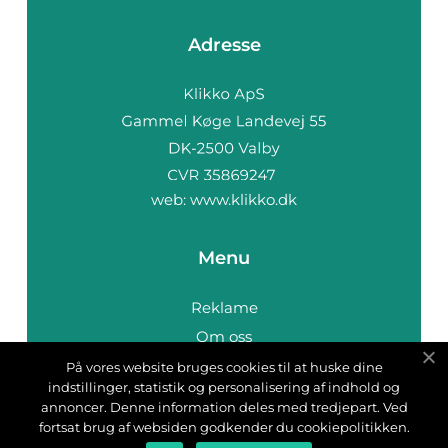
Adresse
web:
www.klikko.dk
Menu
Reklame
Om oss
Cookies
På vores website bruges cookies til at huske dine
indstillinger, statistik og personalisering af indhold og
Kontakt Oss
annoncer. Denne information deles med tredjepart. Ved
Sitemap
fortsat brug af websiden godkender du cookiepolitikken.