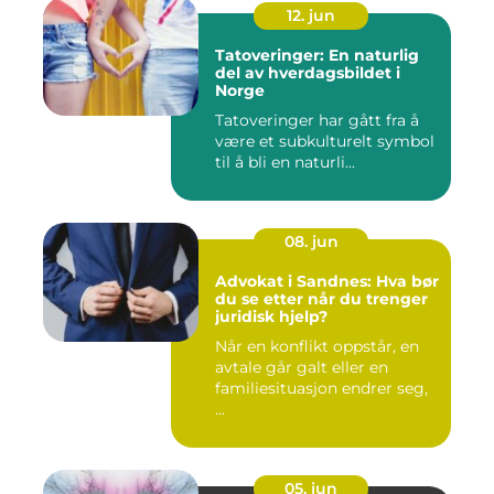
12. jun
Tatoveringer: En naturlig
del av hverdagsbildet i
Norge
Tatoveringer har gått fra å
være et subkulturelt symbol
til å bli en naturli...
08. jun
Advokat i Sandnes: Hva bør
du se etter når du trenger
juridisk hjelp?
Når en konflikt oppstår, en
avtale går galt eller en
familiesituasjon endrer seg,
...
05. jun