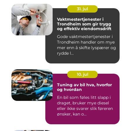
31. jul
Vaktmestertjenester i
Trondheim som gir trygg
og effektiv eiendomsdrift
Gode vaktmestertjenester i
Trondheim handler om mye
mer enn å skifte lyspærer og
rydde l...
10. jul
Tuning av bil hva, hvorfor
og hvordan
En bil som føles litt slapp i
draget, bruker mye diesel
eller ikke svarer slik føreren
ønsker, kan o...