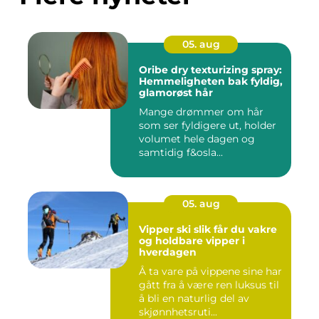
05. aug
Oribe dry texturizing spray:
Hemmeligheten bak fyldig,
glamorøst hår
Mange drømmer om hår
som ser fyldigere ut, holder
volumet hele dagen og
samtidig f&osla...
05. aug
Vipper ski slik får du vakre
og holdbare vipper i
hverdagen
Å ta vare på vippene sine har
gått fra å være ren luksus til
å bli en naturlig del av
skjønnhetsruti...