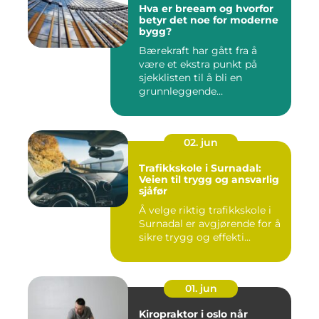
Hva er breeam og hvorfor
betyr det noe for moderne
bygg?
Bærekraft har gått fra å
være et ekstra punkt på
sjekklisten til å bli en
grunnleggende
forutsetning...
02. jun
Trafikkskole i Surnadal:
Veien til trygg og ansvarlig
sjåfør
Å velge riktig trafikkskole i
Surnadal er avgjørende for å
sikre trygg og effekti...
01. jun
Kiropraktor i oslo når