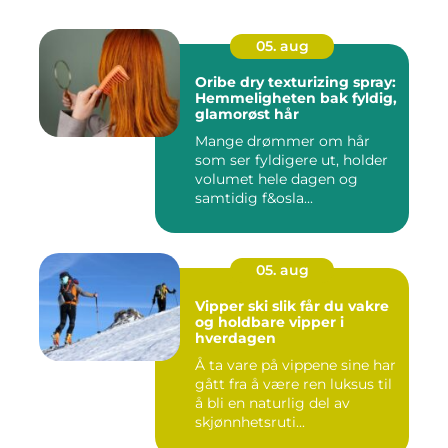
05. aug
Oribe dry texturizing spray:
Hemmeligheten bak fyldig,
glamorøst hår
Mange drømmer om hår
som ser fyldigere ut, holder
volumet hele dagen og
samtidig f&osla...
05. aug
Vipper ski slik får du vakre
og holdbare vipper i
hverdagen
Å ta vare på vippene sine har
gått fra å være ren luksus til
å bli en naturlig del av
skjønnhetsruti...