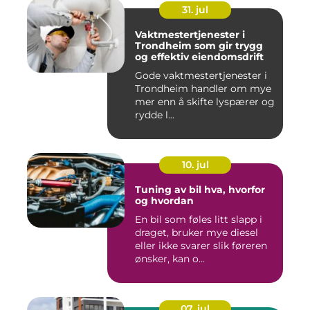
31. jul
Vaktmestertjenester i
Trondheim som gir trygg
og effektiv eiendomsdrift
Gode vaktmestertjenester i
Trondheim handler om mye
mer enn å skifte lyspærer og
rydde l...
10. jul
Tuning av bil hva, hvorfor
og hvordan
En bil som føles litt slapp i
draget, bruker mye diesel
eller ikke svarer slik føreren
ønsker, kan o...
07. jul