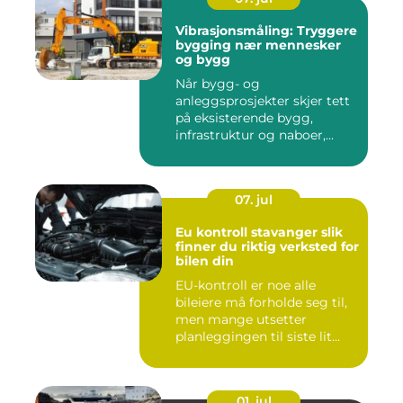
Vibrasjonsmåling: Tryggere
bygging nær mennesker
og bygg
Når bygg- og
anleggsprosjekter skjer tett
på eksisterende bygg,
infrastruktur og naboer,...
07. jul
Eu kontroll stavanger slik
finner du riktig verksted for
bilen din
EU-kontroll er noe alle
bileiere må forholde seg til,
men mange utsetter
planleggingen til siste lit...
01. jul