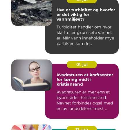
Hva er turbiditet og hvorfor
er det viktig for
vannmiljøet?
Turbiditet handler om hvor
klart eller grumsete vannet
er. Når vann inneholder mye
partikler, som le...
01. jul
Kvadraturen et kraftsenter
for læring midt i
kristiansand
Kvadraturen er mer enn et
byområde i Kristiansand.
Navnet forbindes også med
en av landsdelens mest ...
12. jun