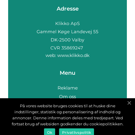
Adresse
web:
www.klikko.dk
Menu
Reklame
Om oss
Cookies
På vores website bruges cookies til at huske dine
indstillinger, statistik og personalisering af indhold og
Kontakt Oss
annoncer. Denne information deles med tredjepart. Ved
Sitemap
fortsat brug af websiden godkender du cookiepolitikken.
Ok
Privatlivspolitik