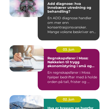
Add diagnose: hva
innebærer utredning og
behandling?
En ADD diagnose handler
om mer enn
konsentrasjonsvansker.
Mange voksne beskriver en
følelse av å all...
03. jun
Regnskapsfører i Moss:
Nøkkelen til trygg
økonomistyring i små og
mellomstore bedrifter
En regnskapsfører i Moss
hjelper bedrifter med å holde
orden på tall, frister og ...
02. jun
Hva er breeam og hvorfor