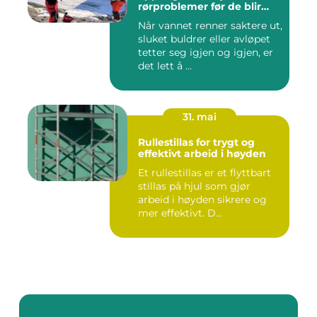
rørproblemer før de blir
dyre
Når vannet renner saktere ut,
sluket buldrer eller avløpet
tetter seg igjen og igjen, er
det lett å ...
31. mai
Rullestillas for trygt og
effektivt arbeid i høyden
Et rullestillas er et flyttbart
stillas på hjul som gjør
arbeid i høyden sikrere og
mer effektivt. D...