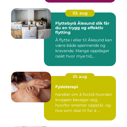
03. aug
Flyttebyrå Ålesund slik får
du en trygg og effektiv
flytting
Å flytte i eller til Ålesund kan
være både spennende og
krevende. Mange oppdager
raskt hvor mye tid,...
01. aug
Fysioterapi
handler om å forstå hvordan
kroppen beveger seg,
hvorfor smerter oppstår, og
hva som skal til for å ...