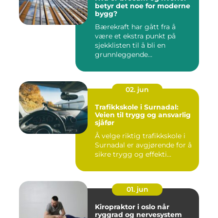
betyr det noe for moderne
bygg?
Bærekraft har gått fra å
være et ekstra punkt på
sjekklisten til å bli en
grunnleggende
forutsetning...
02. jun
Trafikkskole i Surnadal:
Veien til trygg og ansvarlig
sjåfør
Å velge riktig trafikkskole i
Surnadal er avgjørende for å
sikre trygg og effekti...
01. jun
Kiropraktor i oslo når
ryggrad og nervesystem