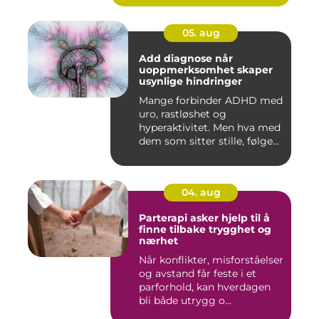
05. aug
Add diagnose når
uoppmerksomhet skaper
usynlige hindringer
Mange forbinder ADHD med
uro, rastløshet og
hyperaktivitet. Men hva med
dem som sitter stille, følge...
04. aug
Parterapi asker hjelp til å
finne tilbake trygghet og
nærhet
Når konflikter, misforståelser
og avstand får feste i et
parforhold, kan hverdagen
bli både utrygg o...