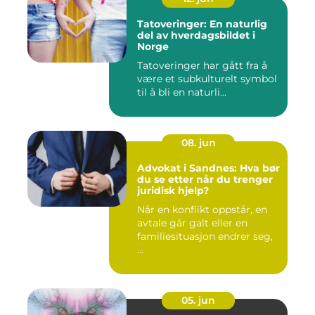
Tatoveringer: En naturlig
del av hverdagsbildet i
Norge
Tatoveringer har gått fra å
være et subkulturelt symbol
til å bli en naturli...
08. jun
Advokat i Sandnes: Hva bør
du se etter når du trenger
juridisk hjelp?
Når en konflikt oppstår, en
avtale går galt eller en
familiesituasjon endrer seg,
...
05. jun