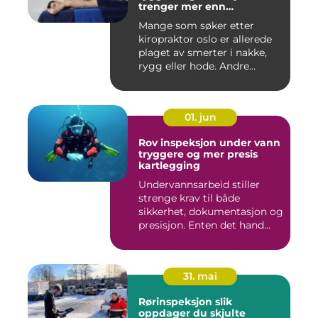
trenger mer enn
smertelindring
Mange som søker etter
kiropraktor oslo er allerede
plaget av smerter i nakke,
rygg eller hode. Andre...
01. jun
Rov inspeksjon under vann
tryggere og mer presis
kartlegging
Undervannsarbeid stiller
strenge krav til både
sikkerhet, dokumentasjon og
presisjon. Enten det hand...
31. mai
Rørinspeksjon slik
oppdager du skjulte