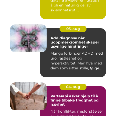
gått fra å være ren luksus til
å bli en naturlig del av
skjønnhetsruti...
05. aug
Add diagnose når
uoppmerksomhet skaper
usynlige hindringer
Mange forbinder ADHD med
uro, rastløshet og
hyperaktivitet. Men hva med
dem som sitter stille, følge...
04. aug
Parterapi asker hjelp til å
finne tilbake trygghet og
nærhet
Når konflikter, misforståelser