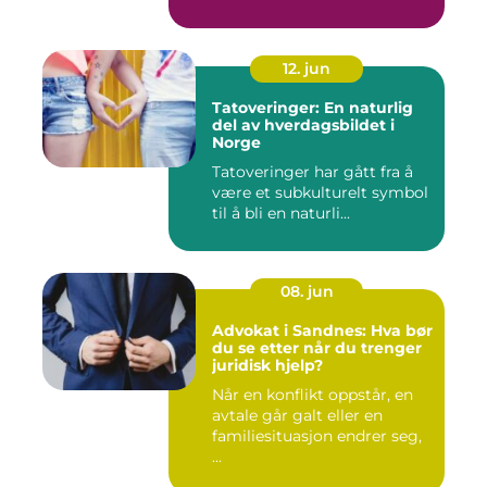
12. jun
Tatoveringer: En naturlig
del av hverdagsbildet i
Norge
Tatoveringer har gått fra å
være et subkulturelt symbol
til å bli en naturli...
08. jun
Advokat i Sandnes: Hva bør
du se etter når du trenger
juridisk hjelp?
Når en konflikt oppstår, en
avtale går galt eller en
familiesituasjon endrer seg,
...