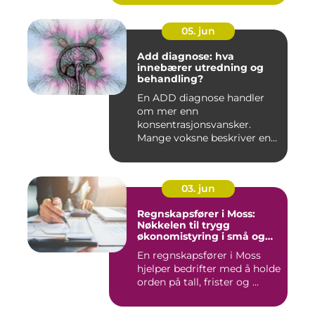
05. jun
Add diagnose: hva
innebærer utredning og
behandling?
En ADD diagnose handler
om mer enn
konsentrasjonsvansker.
Mange voksne beskriver en
følelse av å all...
03. jun
Regnskapsfører i Moss:
Nøkkelen til trygg
økonomistyring i små og
mellomstore bedrifter
En regnskapsfører i Moss
hjelper bedrifter med å holde
orden på tall, frister og ...