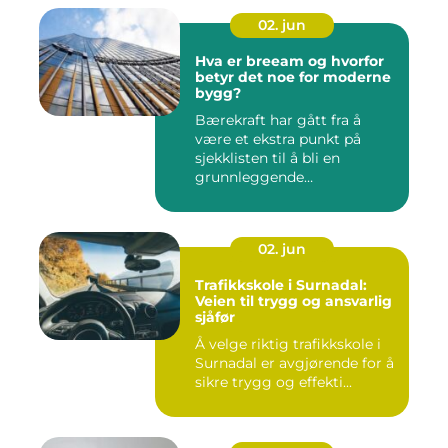
02. jun
Hva er breeam og hvorfor
betyr det noe for moderne
bygg?
Bærekraft har gått fra å
være et ekstra punkt på
sjekklisten til å bli en
grunnleggende
forutsetning...
02. jun
Trafikkskole i Surnadal:
Veien til trygg og ansvarlig
sjåfør
Å velge riktig trafikkskole i
Surnadal er avgjørende for å
sikre trygg og effekti...