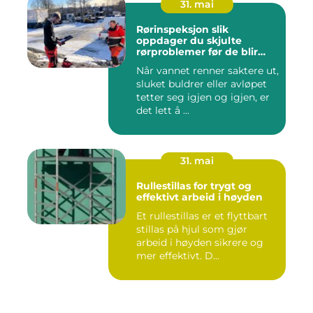
31. mai
Rørinspeksjon slik
oppdager du skjulte
rørproblemer før de blir
dyre
Når vannet renner saktere ut,
sluket buldrer eller avløpet
tetter seg igjen og igjen, er
det lett å ...
31. mai
Rullestillas for trygt og
effektivt arbeid i høyden
Et rullestillas er et flyttbart
stillas på hjul som gjør
arbeid i høyden sikrere og
mer effektivt. D...