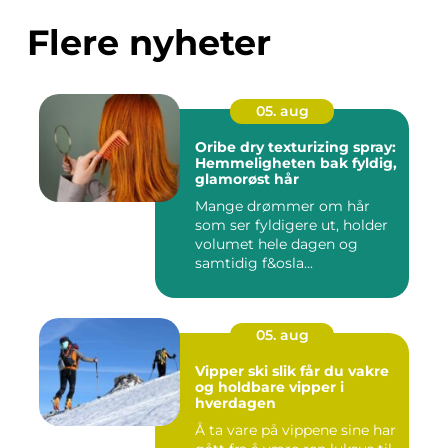
Flere nyheter
05. aug
Oribe dry texturizing spray:
Hemmeligheten bak fyldig,
glamorøst hår
Mange drømmer om hår
som ser fyldigere ut, holder
volumet hele dagen og
samtidig f&osla...
05. aug
Vipper ski slik får du vakre
og holdbare vipper i
hverdagen
Å ta vare på vippene sine har