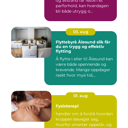
og avstand får feste i et
parforhold, kan hverdagen
bli både utrygg o...
03. aug
Flyttebyrå Ålesund slik får
du en trygg og effektiv
flytting
Å flytte i eller til Ålesund kan
være både spennende og
krevende. Mange oppdager
raskt hvor mye tid,...
01. aug
Fysioterapi
handler om å forstå hvordan
kroppen beveger seg,
hvorfor smerter oppstår, og