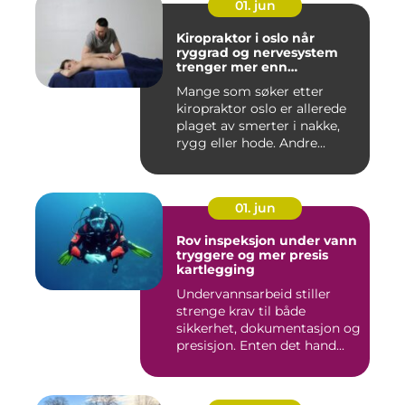
01. jun
Kiropraktor i oslo når
ryggrad og nervesystem
trenger mer enn
smertelindring
Mange som søker etter
kiropraktor oslo er allerede
plaget av smerter i nakke,
rygg eller hode. Andre...
01. jun
Rov inspeksjon under vann
tryggere og mer presis
kartlegging
Undervannsarbeid stiller
strenge krav til både
sikkerhet, dokumentasjon og
presisjon. Enten det hand...