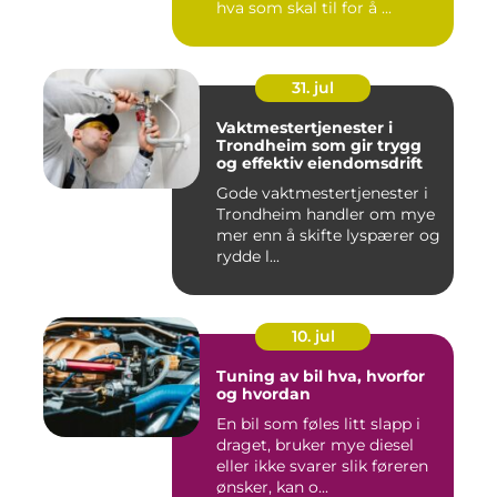
hva som skal til for å ...
31. jul
Vaktmestertjenester i
Trondheim som gir trygg
og effektiv eiendomsdrift
Gode vaktmestertjenester i
Trondheim handler om mye
mer enn å skifte lyspærer og
rydde l...
10. jul
Tuning av bil hva, hvorfor
og hvordan
En bil som føles litt slapp i
draget, bruker mye diesel
eller ikke svarer slik føreren
ønsker, kan o...