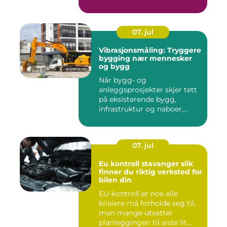
07. jul
Vibrasjonsmåling: Tryggere
bygging nær mennesker
og bygg
Når bygg- og
anleggsprosjekter skjer tett
på eksisterende bygg,
infrastruktur og naboer,...
07. jul
Eu kontroll stavanger slik
finner du riktig verksted for
bilen din
EU-kontroll er noe alle
bileiere må forholde seg til,
men mange utsetter
planleggingen til siste lit...