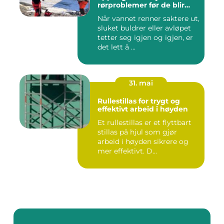
rørproblemer før de blir
dyre
Når vannet renner saktere ut,
sluket buldrer eller avløpet
tetter seg igjen og igjen, er
det lett å ...
31. mai
Rullestillas for trygt og
effektivt arbeid i høyden
Et rullestillas er et flyttbart
stillas på hjul som gjør
arbeid i høyden sikrere og
mer effektivt. D...