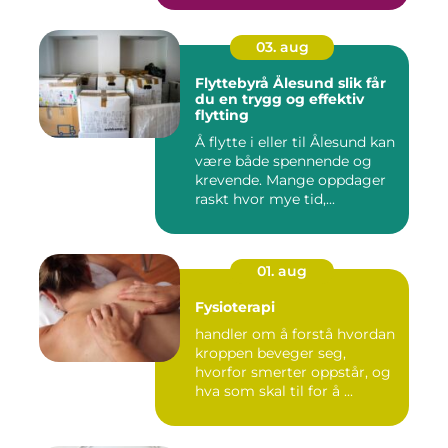
03. aug
Flyttebyrå Ålesund slik får
du en trygg og effektiv
flytting
Å flytte i eller til Ålesund kan
være både spennende og
krevende. Mange oppdager
raskt hvor mye tid,...
01. aug
Fysioterapi
handler om å forstå hvordan
kroppen beveger seg,
hvorfor smerter oppstår, og
hva som skal til for å ...