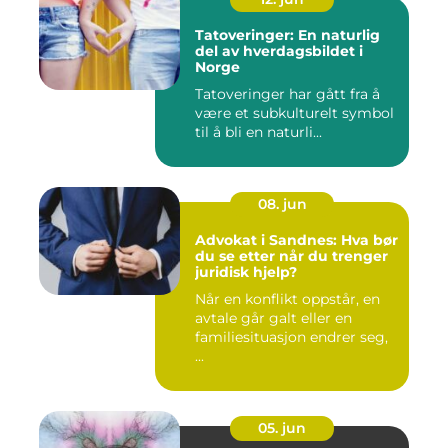
Tatoveringer: En naturlig
del av hverdagsbildet i
Norge
Tatoveringer har gått fra å
være et subkulturelt symbol
til å bli en naturli...
08. jun
Advokat i Sandnes: Hva bør
du se etter når du trenger
juridisk hjelp?
Når en konflikt oppstår, en
avtale går galt eller en
familiesituasjon endrer seg,
...
05. jun