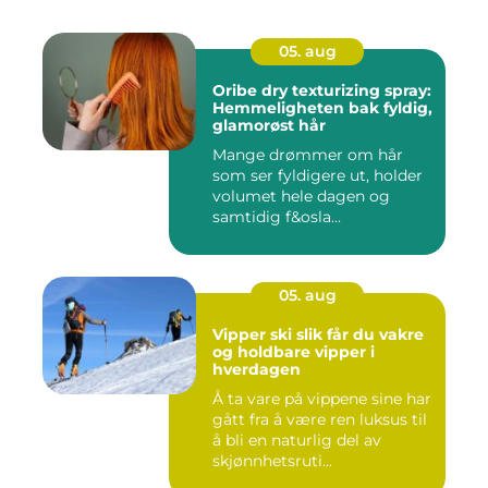
05. aug
Oribe dry texturizing spray:
Hemmeligheten bak fyldig,
glamorøst hår
Mange drømmer om hår
som ser fyldigere ut, holder
volumet hele dagen og
samtidig f&osla...
05. aug
Vipper ski slik får du vakre
og holdbare vipper i
hverdagen
Å ta vare på vippene sine har
gått fra å være ren luksus til
å bli en naturlig del av
skjønnhetsruti...