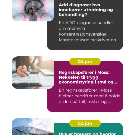
Add diagnose: hva
innebærer utredning og
behandling?
En ADD diagnose handler
om mer enn
konsentrasjonsvansker.
Mange voksne beskriver en
følelse av å all...
03. jun
Regnskapsfører i Moss:
Nøkkelen til trygg
økonomistyring i små og
mellomstore bedrifter
En regnskapsfører i Moss
hjelper bedrifter med å holde
orden på tall, frister og ...
02. jun
Hva er breeam og hvorfor