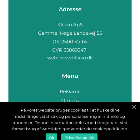
Adresse
web:
www.klikko.dk
Menu
Reklame
Om oss
Cookies
På vores website bruges cookies til at huske dine
indstillinger, statistik og personalisering af indhold og
Kontakt Oss
annoncer. Denne information deles med tredjepart. Ved
Sitemap
fortsat brug af websiden godkender du cookiepolitikken.
Ok
Privatlivspolitik