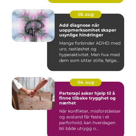
05. aug
Add diagnose når
uoppmerksomhet skaper
usynlige hindringer
Mange forbinder ADHD med
uro, rastløshet og
hyperaktivitet. Men hva med
dem som sitter stille, følge...
04. aug
Parterapi asker hjelp til å
finne tilbake trygghet og
nærhet
Når konflikter, misforståelser
og avstand får feste i et
parforhold, kan hverdagen
bli både utrygg o...