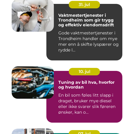
31. jul
Vaktmestertjenester i
Trondheim som gir trygg
og effektiv eiendomsdrift
Gode vaktmestertjenester i
Trondheim handler om mye
mer enn å skifte lyspærer og
rydde l...
10. jul
Tuning av bil hva, hvorfor
og hvordan
En bil som føles litt slapp i
draget, bruker mye diesel
eller ikke svarer slik føreren
ønsker, kan o...
07. jul