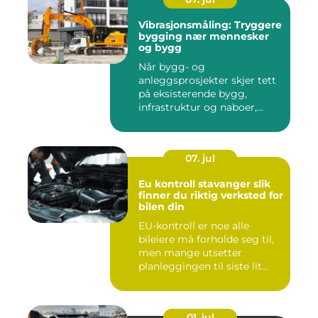
Vibrasjonsmåling: Tryggere
bygging nær mennesker
og bygg
Når bygg- og
anleggsprosjekter skjer tett
på eksisterende bygg,
infrastruktur og naboer,...
07. jul
Eu kontroll stavanger slik
finner du riktig verksted for
bilen din
EU-kontroll er noe alle
bileiere må forholde seg til,
men mange utsetter
planleggingen til siste lit...
01. jul