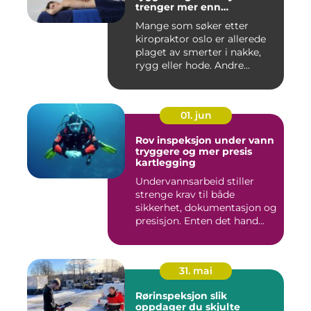
trenger mer enn
smertelindring
Mange som søker etter
kiropraktor oslo er allerede
plaget av smerter i nakke,
rygg eller hode. Andre...
01. jun
Rov inspeksjon under vann
tryggere og mer presis
kartlegging
Undervannsarbeid stiller
strenge krav til både
sikkerhet, dokumentasjon og
presisjon. Enten det hand...
31. mai
Rørinspeksjon slik
oppdager du skjulte