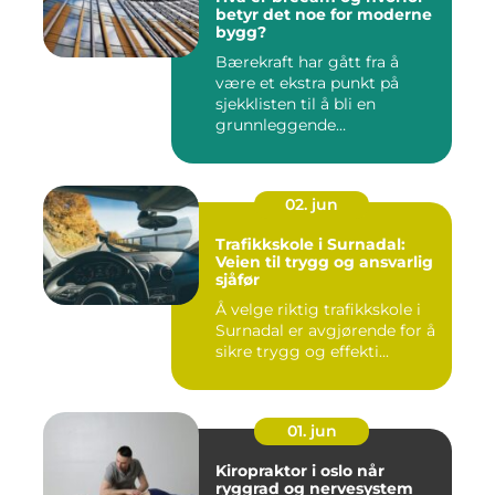
betyr det noe for moderne
bygg?
Bærekraft har gått fra å
være et ekstra punkt på
sjekklisten til å bli en
grunnleggende
forutsetning...
02. jun
Trafikkskole i Surnadal:
Veien til trygg og ansvarlig
sjåfør
Å velge riktig trafikkskole i
Surnadal er avgjørende for å
sikre trygg og effekti...
01. jun
Kiropraktor i oslo når
ryggrad og nervesystem