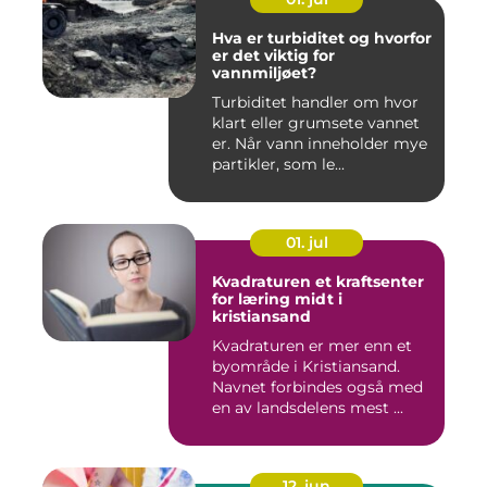
Hva er turbiditet og hvorfor
er det viktig for
vannmiljøet?
Turbiditet handler om hvor
klart eller grumsete vannet
er. Når vann inneholder mye
partikler, som le...
01. jul
Kvadraturen et kraftsenter
for læring midt i
kristiansand
Kvadraturen er mer enn et
byområde i Kristiansand.
Navnet forbindes også med
en av landsdelens mest ...
12. jun