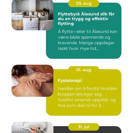
03. aug
Flyttebyrå Ålesund slik får
du en trygg og effektiv
flytting
Å flytte i eller til Ålesund kan
være både spennende og
krevende. Mange oppdager
raskt hvor mye tid,...
01. aug
Fysioterapi
handler om å forstå hvordan
kroppen beveger seg,
hvorfor smerter oppstår, og
hva som skal til for å ...
31. jul