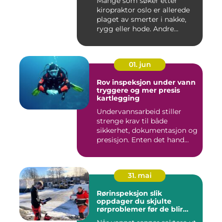
Mange som søker etter
kiropraktor oslo er allerede
plaget av smerter i nakke,
rygg eller hode. Andre...
01. jun
Rov inspeksjon under vann
tryggere og mer presis
kartlegging
Undervannsarbeid stiller
strenge krav til både
sikkerhet, dokumentasjon og
presisjon. Enten det hand...
31. mai
Rørinspeksjon slik
oppdager du skjulte
rørproblemer før de blir
dyre