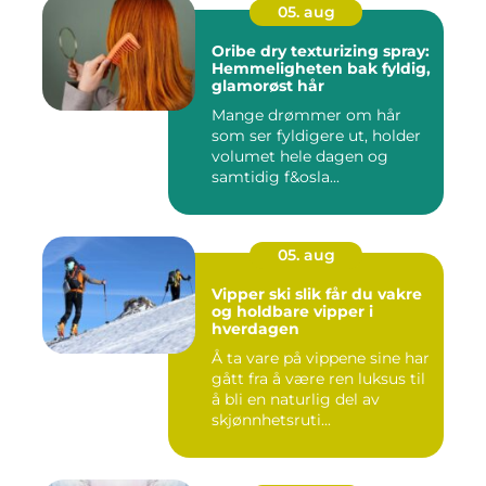
05. aug
Oribe dry texturizing spray:
Hemmeligheten bak fyldig,
glamorøst hår
Mange drømmer om hår
som ser fyldigere ut, holder
volumet hele dagen og
samtidig f&osla...
05. aug
Vipper ski slik får du vakre
og holdbare vipper i
hverdagen
Å ta vare på vippene sine har
gått fra å være ren luksus til
å bli en naturlig del av
skjønnhetsruti...