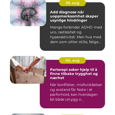
05. aug
Add diagnose når
uoppmerksomhet skaper
usynlige hindringer
Mange forbinder ADHD med
uro, rastløshet og
hyperaktivitet. Men hva med
dem som sitter stille, følge...
04. aug
Parterapi asker hjelp til å
finne tilbake trygghet og
nærhet
Når konflikter, misforståelser
og avstand får feste i et
parforhold, kan hverdagen
bli både utrygg o...