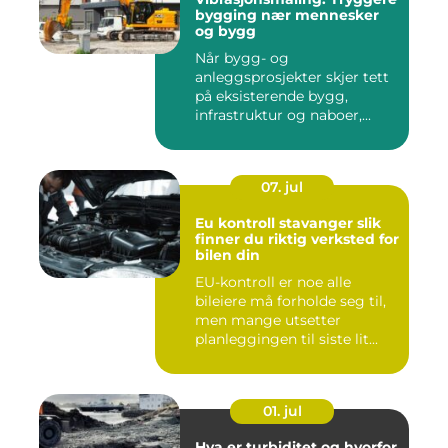
bygging nær mennesker
og bygg
Når bygg- og
anleggsprosjekter skjer tett
på eksisterende bygg,
infrastruktur og naboer,...
07. jul
Eu kontroll stavanger slik
finner du riktig verksted for
bilen din
EU-kontroll er noe alle
bileiere må forholde seg til,
men mange utsetter
planleggingen til siste lit...
01. jul
Hva er turbiditet og hvorfor