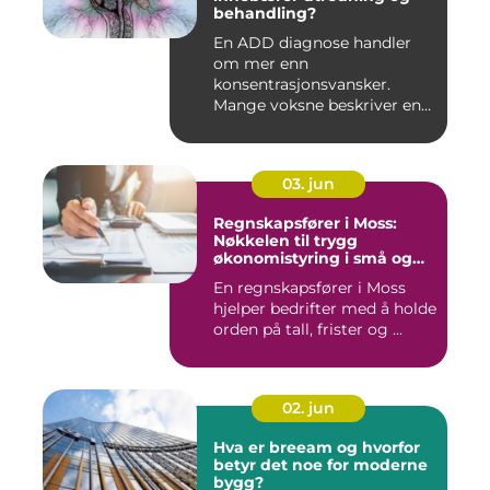
behandling?
En ADD diagnose handler
om mer enn
konsentrasjonsvansker.
Mange voksne beskriver en
følelse av å all...
03. jun
Regnskapsfører i Moss:
Nøkkelen til trygg
økonomistyring i små og
mellomstore bedrifter
En regnskapsfører i Moss
hjelper bedrifter med å holde
orden på tall, frister og ...
02. jun
Hva er breeam og hvorfor
betyr det noe for moderne
bygg?