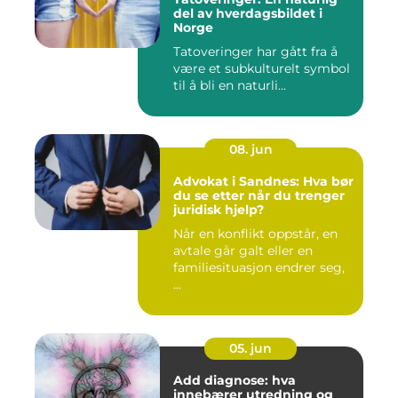
del av hverdagsbildet i
Norge
Tatoveringer har gått fra å
være et subkulturelt symbol
til å bli en naturli...
08. jun
Advokat i Sandnes: Hva bør
du se etter når du trenger
juridisk hjelp?
Når en konflikt oppstår, en
avtale går galt eller en
familiesituasjon endrer seg,
...
05. jun
Add diagnose: hva
innebærer utredning og