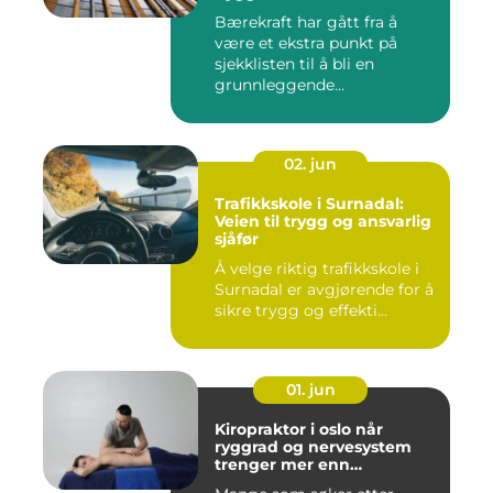
Bærekraft har gått fra å
være et ekstra punkt på
sjekklisten til å bli en
grunnleggende
forutsetning...
02. jun
Trafikkskole i Surnadal:
Veien til trygg og ansvarlig
sjåfør
Å velge riktig trafikkskole i
Surnadal er avgjørende for å
sikre trygg og effekti...
01. jun
Kiropraktor i oslo når
ryggrad og nervesystem
trenger mer enn
smertelindring