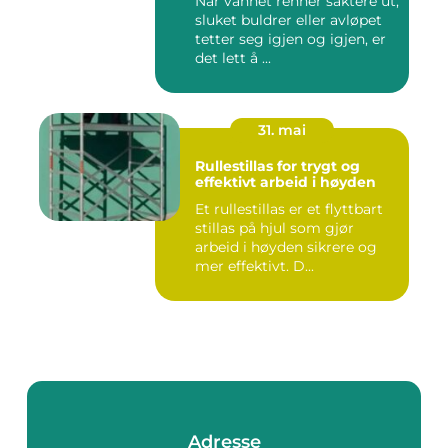
Når vannet renner saktere ut,
sluket buldrer eller avløpet
tetter seg igjen og igjen, er
det lett å ...
31. mai
Rullestillas for trygt og
effektivt arbeid i høyden
Et rullestillas er et flyttbart
stillas på hjul som gjør
arbeid i høyden sikrere og
mer effektivt. D...
Adresse