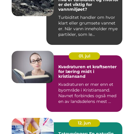
er det viktig for
vannmiljøet?
Turbiditet handler om hvor
klart eller grumsete vannet
er. Når vann inneholder mye
partikler, som le...
01. jul
Kvadraturen et kraftsenter
for læring midt i
kristiansand
Kvadraturen er mer enn et
byområde i Kristiansand.
Navnet forbindes også med
en av landsdelens mest ...
12. jun
Tatoveringer: En naturlig