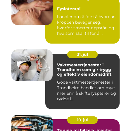
Fysioterapi
handler om å forstå hvordan
kroppen beveger seg,
hvorfor smerter oppstår, og
hva som skal til for å ...
31. jul
Vaktmestertjenester i
Trondheim som gir trygg
og effektiv eiendomsdrift
Gode vaktmestertjenester i
Trondheim handler om mye
mer enn å skifte lyspærer og
rydde l...
10. jul
Tuning av bil hva, hvorfor