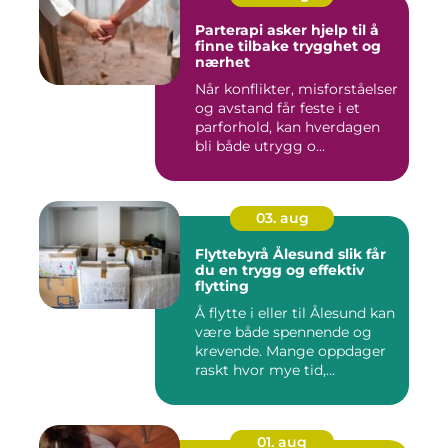
Parterapi asker hjelp til å
finne tilbake trygghet og
nærhet
Når konflikter, misforståelser
og avstand får feste i et
parforhold, kan hverdagen
bli både utrygg o...
03. aug
Flyttebyrå Ålesund slik får
du en trygg og effektiv
flytting
Å flytte i eller til Ålesund kan
være både spennende og
krevende. Mange oppdager
raskt hvor mye tid,...
01. aug