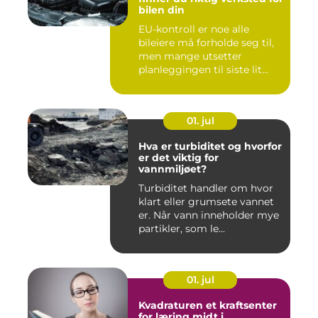
bilen din
EU-kontroll er noe alle
bileiere må forholde seg til,
men mange utsetter
planleggingen til siste lit...
01. jul
Hva er turbiditet og hvorfor
er det viktig for
vannmiljøet?
Turbiditet handler om hvor
klart eller grumsete vannet
er. Når vann inneholder mye
partikler, som le...
01. jul
Kvadraturen et kraftsenter
for læring midt i