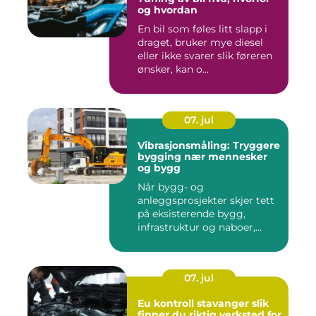
og hvordan
En bil som føles litt slapp i
draget, bruker mye diesel
eller ikke svarer slik føreren
ønsker, kan o...
07. jul
Vibrasjonsmåling: Tryggere
bygging nær mennesker
og bygg
Når bygg- og
anleggsprosjekter skjer tett
på eksisterende bygg,
infrastruktur og naboer,...
07. jul
Eu kontroll stavanger slik
finner du riktig verksted for