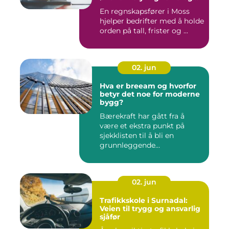
mellomstore bedrifter
En regnskapsfører i Moss
hjelper bedrifter med å holde
orden på tall, frister og ...
02. jun
Hva er breeam og hvorfor
betyr det noe for moderne
bygg?
Bærekraft har gått fra å
være et ekstra punkt på
sjekklisten til å bli en
grunnleggende
forutsetning...
02. jun
Trafikkskole i Surnadal:
Veien til trygg og ansvarlig
sjåfør