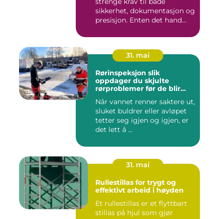
strenge krav til både
sikkerhet, dokumentasjon og
presisjon. Enten det hand...
31. mai
Rørinspeksjon slik
oppdager du skjulte
rørproblemer før de blir
dyre
Når vannet renner saktere ut,
sluket buldrer eller avløpet
tetter seg igjen og igjen, er
det lett å ...
31. mai
Rullestillas for trygt og
effektivt arbeid i høyden
Et rullestillas er et flyttbart
stillas på hjul som gjør