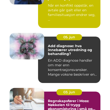
Når en konflikt oppstår, en
avtale går galt eller en
familiesituasjon endrer seg,
...
05. jun
Add diagnose: hva
innebærer utredning og
behandling?
En ADD diagnose handler
om mer enn
konsentrasjonsvansker.
Mange voksne beskriver en
følelse av å all...
03. jun
Regnskapsfører i Moss:
Nøkkelen til trygg
økonomistyring i små og