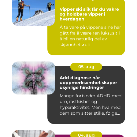
Vipper ski slik får du vakre
og holdbare vipper i
hverdagen
Å ta vare på vippene sine har
gått fra å være ren luksus til
å bli en naturlig del av
skjønnhetsruti...
05. aug
Add diagnose når
uoppmerksomhet skaper
usynlige hindringer
Mange forbinder ADHD med
uro, rastløshet og
hyperaktivitet. Men hva med
dem som sitter stille, følge...
04. aug