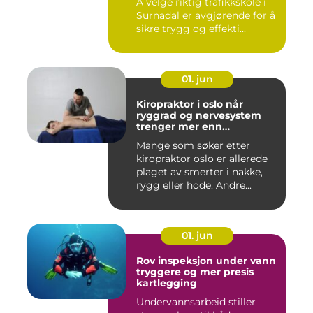
Å velge riktig trafikkskole i
Surnadal er avgjørende for å
sikre trygg og effekti...
01. jun
Kiropraktor i oslo når
ryggrad og nervesystem
trenger mer enn
smertelindring
Mange som søker etter
kiropraktor oslo er allerede
plaget av smerter i nakke,
rygg eller hode. Andre...
01. jun
Rov inspeksjon under vann
tryggere og mer presis
kartlegging
Undervannsarbeid stiller