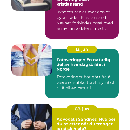
kristiansand
Kvadraturen er mer enn et
byområde i Kristiansand.
Navnet forbindes også med
en av landsdelens mest ...
12. jun
Tatoveringer: En naturlig
del av hverdagsbildet i
Norge
Tatoveringer har gått fra å
være et subkulturelt symbol
til å bli en naturli...
08. jun
Advokat i Sandnes: Hva bør
du se etter når du trenger
juridisk hjelp?