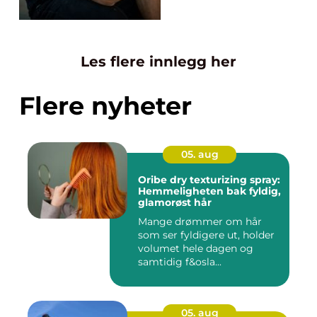
Les flere innlegg her
Flere nyheter
05. aug
Oribe dry texturizing spray:
Hemmeligheten bak fyldig,
glamorøst hår
Mange drømmer om hår
som ser fyldigere ut, holder
volumet hele dagen og
samtidig f&osla...
05. aug