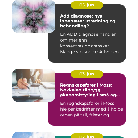
05. jun
Add diagnose: hva
innebærer utredning og
behandling?
En ADD diagnose handler
om mer enn
konsentrasjonsvansker.
Mange voksne beskriver en
følelse av å all...
03. jun
Regnskapsfører i Moss:
Nøkkelen til trygg
økonomistyring i små og
mellomstore bedrifter
En regnskapsfører i Moss
hjelper bedrifter med å holde
orden på tall, frister og ...
02. jun