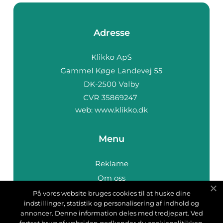
Adresse
web:
www.klikko.dk
Menu
Reklame
Om oss
Cookies
På vores website bruges cookies til at huske dine
indstillinger, statistik og personalisering af indhold og
Kontakt Oss
annoncer. Denne information deles med tredjepart. Ved
Sitemap