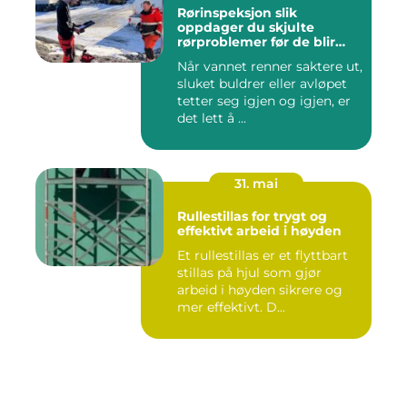
Rørinspeksjon slik
oppdager du skjulte
rørproblemer før de blir
dyre
Når vannet renner saktere ut,
sluket buldrer eller avløpet
tetter seg igjen og igjen, er
det lett å ...
31. mai
Rullestillas for trygt og
effektivt arbeid i høyden
Et rullestillas er et flyttbart
stillas på hjul som gjør
arbeid i høyden sikrere og
mer effektivt. D...