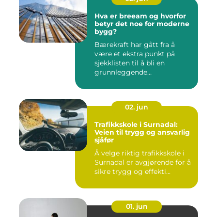
Hva er breeam og hvorfor
betyr det noe for moderne
bygg?
Bærekraft har gått fra å
være et ekstra punkt på
sjekklisten til å bli en
grunnleggende
forutsetning...
02. jun
Trafikkskole i Surnadal:
Veien til trygg og ansvarlig
sjåfør
Å velge riktig trafikkskole i
Surnadal er avgjørende for å
sikre trygg og effekti...
01. jun