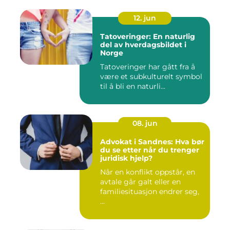
12. jun
Tatoveringer: En naturlig
del av hverdagsbildet i
Norge
Tatoveringer har gått fra å
være et subkulturelt symbol
til å bli en naturli...
08. jun
Advokat i Sandnes: Hva bør
du se etter når du trenger
juridisk hjelp?
Når en konflikt oppstår, en
avtale går galt eller en
familiesituasjon endrer seg,
...