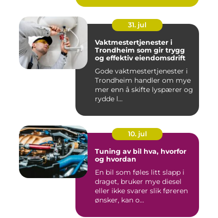
31. jul
Vaktmestertjenester i
Trondheim som gir trygg
og effektiv eiendomsdrift
Gode vaktmestertjenester i
Trondheim handler om mye
mer enn å skifte lyspærer og
rydde l...
10. jul
Tuning av bil hva, hvorfor
og hvordan
En bil som føles litt slapp i
draget, bruker mye diesel
eller ikke svarer slik føreren
ønsker, kan o...