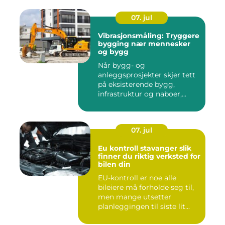
07. jul
Vibrasjonsmåling: Tryggere
bygging nær mennesker
og bygg
Når bygg- og
anleggsprosjekter skjer tett
på eksisterende bygg,
infrastruktur og naboer,...
07. jul
Eu kontroll stavanger slik
finner du riktig verksted for
bilen din
EU-kontroll er noe alle
bileiere må forholde seg til,
men mange utsetter
planleggingen til siste lit...