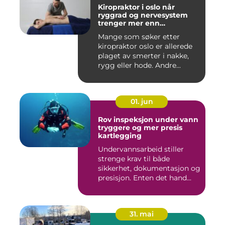
Kiropraktor i oslo når
ryggrad og nervesystem
trenger mer enn
smertelindring
Mange som søker etter
kiropraktor oslo er allerede
plaget av smerter i nakke,
rygg eller hode. Andre...
01. jun
Rov inspeksjon under vann
tryggere og mer presis
kartlegging
Undervannsarbeid stiller
strenge krav til både
sikkerhet, dokumentasjon og
presisjon. Enten det hand...
31. mai