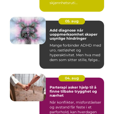
skjønnhetsruti...
05. aug
Add diagnose når
uoppmerksomhet skaper
usynlige hindringer
Mange forbinder ADHD med
uro, rastløshet og
hyperaktivitet. Men hva med
dem som sitter stille, følge...
04. aug
Parterapi asker hjelp til å
finne tilbake trygghet og
nærhet
Når konflikter, misforståelser
og avstand får feste i et
parforhold, kan hverdagen