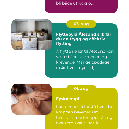
bli både utrygg o...
03. aug
Flyttebyrå Ålesund slik får
du en trygg og effektiv
flytting
Å flytte i eller til Ålesund kan
være både spennende og
krevende. Mange oppdager
raskt hvor mye tid,...
01. aug
Fysioterapi
handler om å forstå hvordan
kroppen beveger seg,
hvorfor smerter oppstår, og
hva som skal til for å ...