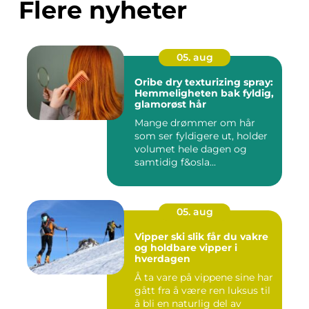
Flere nyheter
05. aug
Oribe dry texturizing spray:
Hemmeligheten bak fyldig,
glamorøst hår
Mange drømmer om hår
som ser fyldigere ut, holder
volumet hele dagen og
samtidig f&osla...
05. aug
Vipper ski slik får du vakre
og holdbare vipper i
hverdagen
Å ta vare på vippene sine har
gått fra å være ren luksus til
å bli en naturlig del av