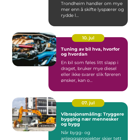
Trondheim handler om mye
mer enn å skifte lyspærer og
rydde l...
10. jul
Tuning av bil hva, hvorfor
og hvordan
En bil som føles litt slapp i
draget, bruker mye diesel
eller ikke svarer slik føreren
ønsker, kan o...
07. jul
Vibrasjonsmåling: Tryggere
bygging nær mennesker
og bygg
Når bygg- og
anleggsprosjekter skjer tett