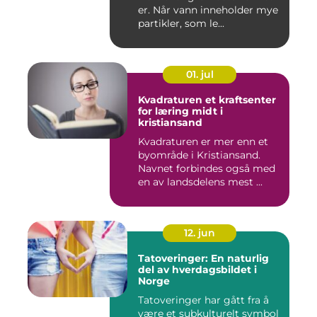
er. Når vann inneholder mye
partikler, som le...
01. jul
Kvadraturen et kraftsenter
for læring midt i
kristiansand
Kvadraturen er mer enn et
byområde i Kristiansand.
Navnet forbindes også med
en av landsdelens mest ...
12. jun
Tatoveringer: En naturlig
del av hverdagsbildet i
Norge
Tatoveringer har gått fra å
være et subkulturelt symbol