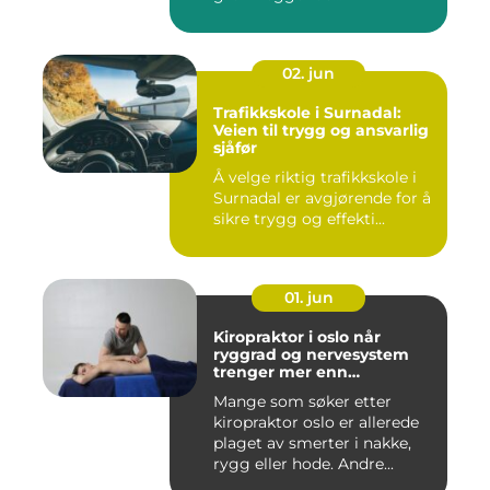
forutsetning...
02. jun
Trafikkskole i Surnadal:
Veien til trygg og ansvarlig
sjåfør
Å velge riktig trafikkskole i
Surnadal er avgjørende for å
sikre trygg og effekti...
01. jun
Kiropraktor i oslo når
ryggrad og nervesystem
trenger mer enn
smertelindring
Mange som søker etter
kiropraktor oslo er allerede
plaget av smerter i nakke,
rygg eller hode. Andre...