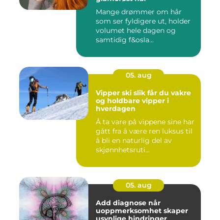
Mange drømmer om hår
som ser fyldigere ut, holder
volumet hele dagen og
samtidig f&osla...
05. aug
Vipper ski slik får du vakre
og holdbare vipper i
hverdagen
Å ta vare på vippene sine har
gått fra å være ren luksus til
å bli en naturlig del av
skjønnhetsruti...
05. aug
Add diagnose når
uoppmerksomhet skaper
usynlige hindringer