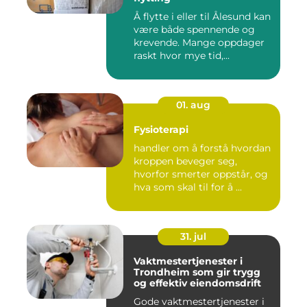
Å flytte i eller til Ålesund kan
være både spennende og
krevende. Mange oppdager
raskt hvor mye tid,...
01. aug
Fysioterapi
handler om å forstå hvordan
kroppen beveger seg,
hvorfor smerter oppstår, og
hva som skal til for å ...
31. jul
Vaktmestertjenester i
Trondheim som gir trygg
og effektiv eiendomsdrift
Gode vaktmestertjenester i