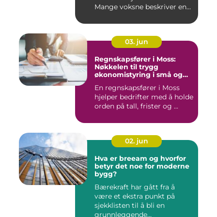
Mange voksne beskriver en
følelse av å all...
03. jun
Regnskapsfører i Moss:
Nøkkelen til trygg
økonomistyring i små og
mellomstore bedrifter
En regnskapsfører i Moss
hjelper bedrifter med å holde
orden på tall, frister og ...
02. jun
Hva er breeam og hvorfor
betyr det noe for moderne
bygg?
Bærekraft har gått fra å
være et ekstra punkt på
sjekklisten til å bli en
grunnleggende