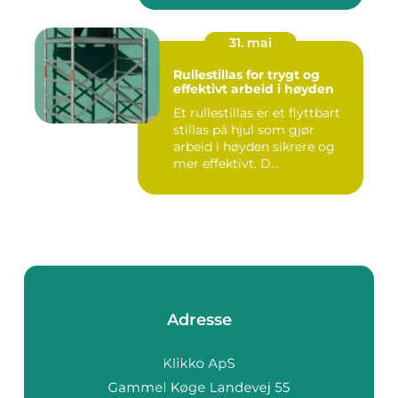
31. mai
Rullestillas for trygt og
effektivt arbeid i høyden
Et rullestillas er et flyttbart
stillas på hjul som gjør
arbeid i høyden sikrere og
mer effektivt. D...
Adresse