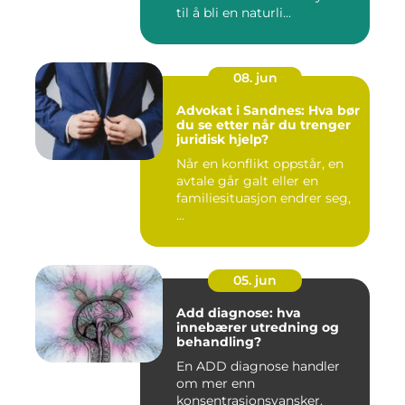
til å bli en naturli...
08. jun
Advokat i Sandnes: Hva bør
du se etter når du trenger
juridisk hjelp?
Når en konflikt oppstår, en
avtale går galt eller en
familiesituasjon endrer seg,
...
05. jun
Add diagnose: hva
innebærer utredning og
behandling?
En ADD diagnose handler
om mer enn
konsentrasjonsvansker.