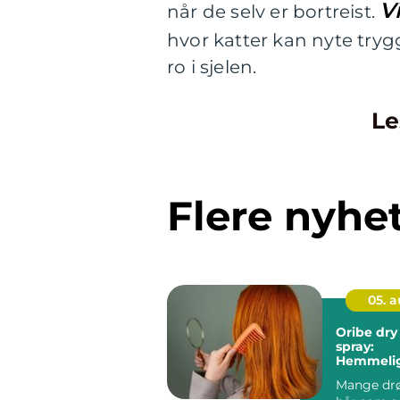
Vi
når de selv er bortreist.
hvor katter kan nyte try
ro i sjelen.
Le
Flere nyhe
05. 
Oribe dry
spray:
Hemmelig
fyldig, g
Mange d