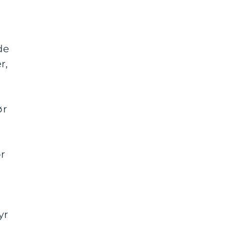
de
r,
ør
r
yr