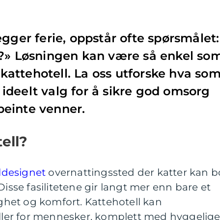
gger ferie, oppstår ofte spørsmålet:
o?» Løsningen kan være så enkel so
t kattehotell. La oss utforske hva so
et ideelt valg for å sikre god omsorg
rbeinte venner.
ell?
aldesignet
overnattingssted der katter kan b
Disse fasilitetene gir langt mer enn bare et
gghet og komfort. Kattehotell kan
er for mennesker, komplett med hyggelig