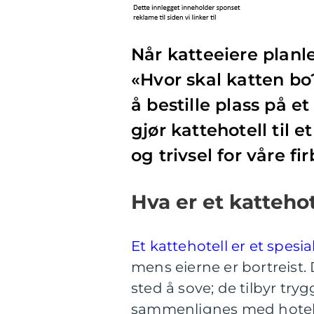
Når katteeiere planle
«Hvor skal katten b
å bestille plass på e
gjør kattehotell til 
og trivsel for våre fi
Hva er et kattehot
Et kattehotell er et spesi
mens eierne er bortreist. 
sted å sove; de tilbyr try
sammenlignes med hotell