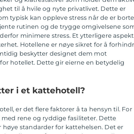
et til å hvile og nyte privatlivet. Dette er
 som typisk kan oppleve stress når de er bort
jente rutinen og de trygge omgivelsene so
 derfor minimere stress. Et ytterligere aspekt
erhet. Hotellene er nøye sikret for å forhind
samtidig beskytter designet dem mot
nfor hotellet. Dette gir eierne en betydelig
er i et kattehotell?
ell, er det flere faktorer å ta hensyn til. For
ed med rene og ryddige fasiliteter. Dette
er høye standarder for kattehelsen. Det er