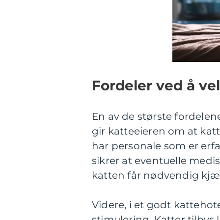
Fordeler ved å ve
En av de største fordelen
gir katteeieren om at katte
har personale som er erfa
sikrer at eventuelle medi
katten får nødvendig kj
Videre, i et godt kattehot
stimulering. Katter tilbys