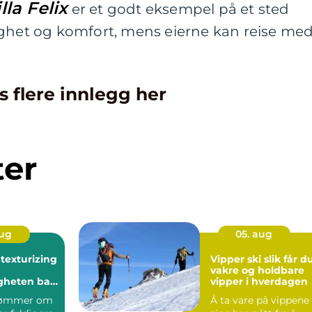
lla Felix
er et godt eksempel på et sted
gghet og komfort, mens eierne kan reise me
s flere innlegg her
ter
aug
05. aug
 texturizing
Vipper ski slik får du
vakre og holdbare
heten bak
vipper i hverdagen
lamorøst hår
rømmer om
Å ta vare på vippene