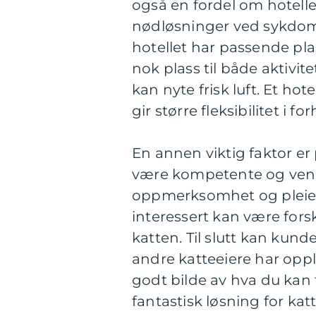
også en fordel om hotelle
nødløsninger ved sykdom 
hotellet har passende plass
nok plass til både aktivite
kan nyte frisk luft. Et hote
gir større fleksibilitet i
En annen viktig faktor e
være kompetente og vennli
oppmerksomhet og pleie
interessert kan være fors
katten. Til slutt kan kund
andre katteeiere har opple
godt bilde av hva du kan 
fantastisk løsning for ka