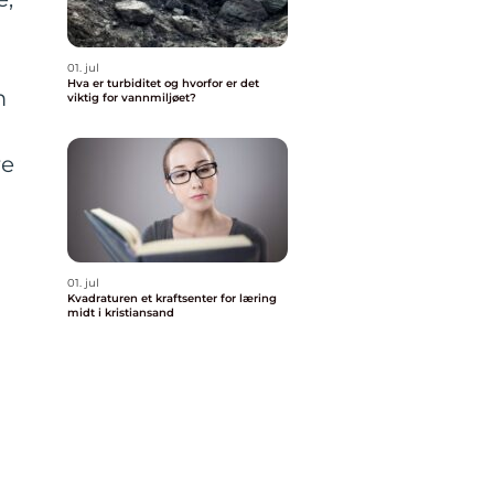
e
01. jul
Hva er turbiditet og hvorfor er det
m
viktig for vannmiljøet?
re
01. jul
Kvadraturen et kraftsenter for læring
midt i kristiansand