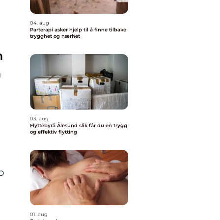
04. aug
Parterapi asker hjelp til å finne tilbake
trygghet og nærhet
m
m
03. aug
Flyttebyrå Ålesund slik får du en trygg
og effektiv flytting
o
e
01. aug