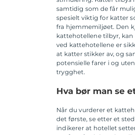
samtidig som de får muligh
spesielt viktig for katter
fra hjemmemiljøet. Den k
kattehotellene tilbyr, kan
ved kattehotellene er sikk
at katter stikker av, og 
potensielle farer i og ute
trygghet.
Hva bør man se ett
Når du vurderer et kattehot
det første, se etter et st
indikerer at hotellet sett