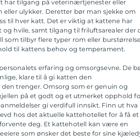
t har tilgang på veterinærtjenester eller
eller ulykker. Deretter bør man sjekke om
 til hver katt. Det er viktig at kattene har
t og hvile, samt tilgang til friluftsarealer der 
ll som tilbyr flere typer rom eller burstørrelse
 forhold til kattens behov og temperament.
r personalets erfaring og omsorgsevne. De b
ge, klare til å gi katten den
 den trenger. Omsorg som er genuin og
kjellen på et godt og et utmerket opphold fo
eanmeldelser gi verdifull innsikt. Finn ut hva
vd hos det aktuelle kattehotellet for å få et
forvente deg. Et kattehotell kan være en
tteeiere som ønsker det beste for sine kjæled