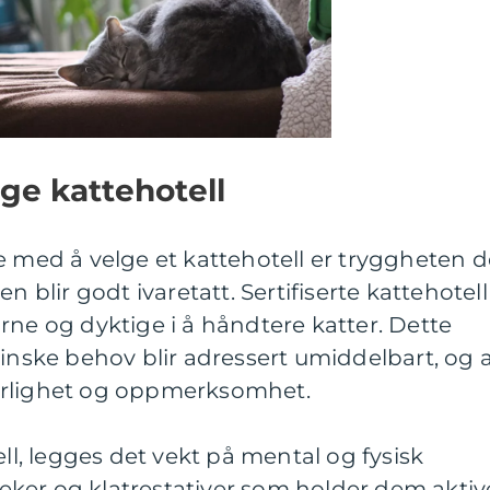
lge kattehotell
e med å velge et kattehotell er tryggheten d
n blir godt ivaretatt. Sertifiserte kattehotell
rne og dyktige i å håndtere katter. Dette
sinske behov blir adressert umiddelbart, og 
ærlighet og oppmerksomhet.
ell, legges det vekt på mental og fysisk
 leker og klatrestativer som holder dem aktiv