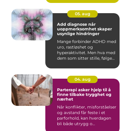
05. aug
Add diagnose når
uoppmerksomhet skaper
usynlige hindringer
Mange forbinder ADHD med
uro, rastløshet og
hyperaktivitet. Men hva med
dem som sitter stille, følge...
04. aug
Parterapi asker hjelp til å
finne tilbake trygghet og
nærhet
Når konflikter, misforståelser
og avstand får feste i et
parforhold, kan hverdagen
bli både utrygg o...