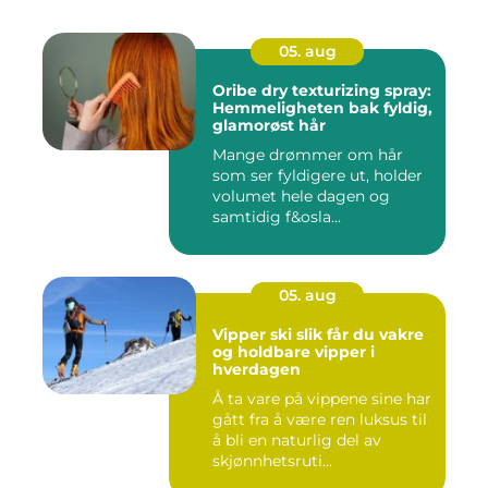
05. aug
Oribe dry texturizing spray:
Hemmeligheten bak fyldig,
glamorøst hår
Mange drømmer om hår
som ser fyldigere ut, holder
volumet hele dagen og
samtidig f&osla...
05. aug
Vipper ski slik får du vakre
og holdbare vipper i
hverdagen
Å ta vare på vippene sine har
gått fra å være ren luksus til
å bli en naturlig del av
skjønnhetsruti...