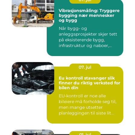
Vibrasjonsmåling: Tryggere
bygging nær mennesker
og bygg
Når bygg- og
anleggsprosjekter skjer tett
på eksisterende bygg,
infrastruktur og naboer,...
07. jul
Eu kontroll stavanger slik
finner du riktig verksted for
bilen din
EU-kontroll er noe alle
bileiere må forholde seg til,
men mange utsetter
planleggingen til siste lit...
01. jul