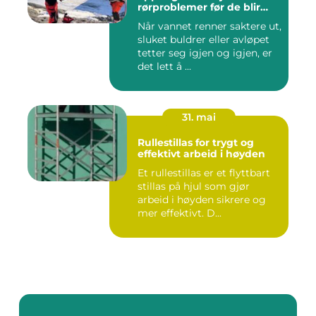
rørproblemer før de blir
dyre
Når vannet renner saktere ut,
sluket buldrer eller avløpet
tetter seg igjen og igjen, er
det lett å ...
31. mai
Rullestillas for trygt og
effektivt arbeid i høyden
Et rullestillas er et flyttbart
stillas på hjul som gjør
arbeid i høyden sikrere og
mer effektivt. D...