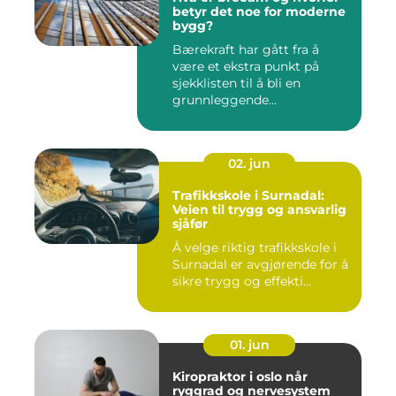
betyr det noe for moderne
bygg?
Bærekraft har gått fra å
være et ekstra punkt på
sjekklisten til å bli en
grunnleggende
forutsetning...
02. jun
Trafikkskole i Surnadal:
Veien til trygg og ansvarlig
sjåfør
Å velge riktig trafikkskole i
Surnadal er avgjørende for å
sikre trygg og effekti...
01. jun
Kiropraktor i oslo når
ryggrad og nervesystem