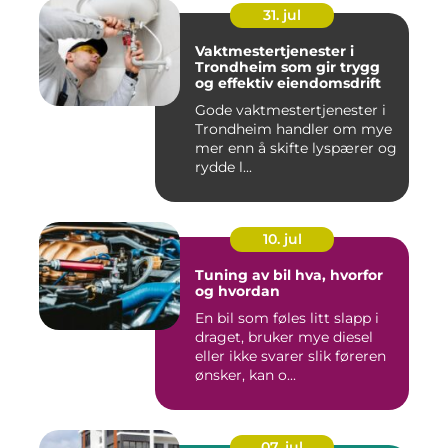
31. jul
Vaktmestertjenester i
Trondheim som gir trygg
og effektiv eiendomsdrift
Gode vaktmestertjenester i
Trondheim handler om mye
mer enn å skifte lyspærer og
rydde l...
10. jul
Tuning av bil hva, hvorfor
og hvordan
En bil som føles litt slapp i
draget, bruker mye diesel
eller ikke svarer slik føreren
ønsker, kan o...
07. jul