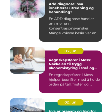
Add diagnose: hva
innebærer utredning og
behandling?
En ADD diagnose handler
om mer enn
konsentrasjonsvansker.
Mange voksne beskriver en
følelse av å all...
03. jun
Regnskapsfører i Moss:
Nøkkelen til trygg
økonomistyring i små og
mellomstore bedrifter
En regnskapsfører i Moss
hjelper bedrifter med å holde
orden på tall, frister og ...
02. jun
Hva er breeam og hvorfor