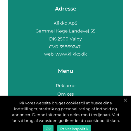
Adresse
web:
www.klikko.dk
Menu
Reklame
Om oss
Cookies
På vores website bruges cookies til at huske dine
indstillinger, statistik og personalisering af indhold og
Kontakt Oss
annoncer. Denne information deles med tredjepart. Ved
Sitemap
fortsat brug af websiden godkender du cookiepolitikken.
Ok
Privatlivspolitik