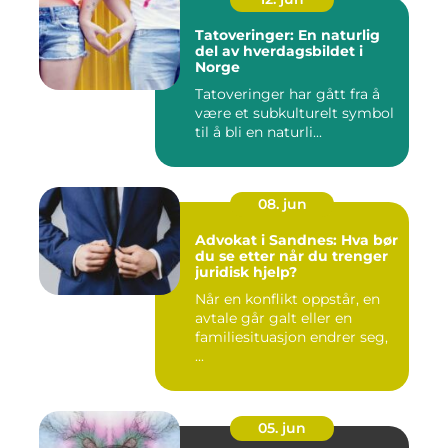
Tatoveringer: En naturlig
del av hverdagsbildet i
Norge
Tatoveringer har gått fra å
være et subkulturelt symbol
til å bli en naturli...
08. jun
Advokat i Sandnes: Hva bør
du se etter når du trenger
juridisk hjelp?
Når en konflikt oppstår, en
avtale går galt eller en
familiesituasjon endrer seg,
...
05. jun