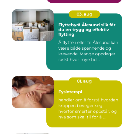
03. aug
Flyttebyrå Ålesund slik får
du en trygg og effektiv
flytting
Å flytte i eller til Ålesund kan
være både spennende og
krevende. Mange oppdager
raskt hvor mye tid,...
01. aug
Fysioterapi
handler om å forstå hvordan
kroppen beveger seg,
hvorfor smerter oppstår, og
hva som skal til for å ...