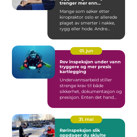
trenger mer enn
smertelindring
Mange som søker etter
kiropraktor oslo er allerede
plaget av smerter i nakke,
rygg eller hode. Andre...
01. jun
Rov inspeksjon under vann
tryggere og mer presis
kartlegging
Undervannsarbeid stiller
strenge krav til både
sikkerhet, dokumentasjon og
presisjon. Enten det hand...
31. mai
Rørinspeksjon slik
oppdager du skjulte