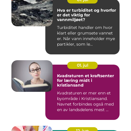
Hva er turbiditet og hvorfor
er det viktig for
vannmiljøet?
Turbiditet handler om hvor
klart eller grumsete vannet
er. Når vann inneholder mye
partikler, som le...
01. jul
Kvadraturen et kraftsenter
for læring midt i
kristiansand
Kvadraturen er mer enn et
byområde i Kristiansand.
Navnet forbindes også med
en av landsdelens mest ...
12. jun