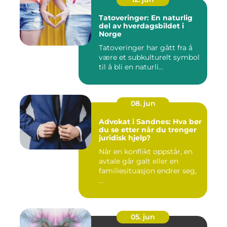
Tatoveringer: En naturlig
del av hverdagsbildet i
Norge
Tatoveringer har gått fra å
være et subkulturelt symbol
til å bli en naturli...
08. jun
Advokat i Sandnes: Hva bør
du se etter når du trenger
juridisk hjelp?
Når en konflikt oppstår, en
avtale går galt eller en
familiesituasjon endrer seg,
...
05. jun