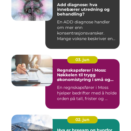
Add diagnose: hva
innebærer utredning og
behandling?
En ADD diagnose handler
om mer enn
konsentrasjonsvansker.
Mange voksne beskriver en
følelse av å all...
03. jun
Regnskapsfører i Moss:
Nøkkelen til trygg
økonomistyring i små og
mellomstore bedrifter
En regnskapsfører i Moss
hjelper bedrifter med å holde
orden på tall, frister og ...
02. jun
Hva er breeam og hvorfor