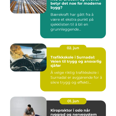
betyr det noe for moderne
bygg?
Bærekraft har gått fra å
være et ekstra punkt på
sjekklisten til å bli en
grunnleggende
forutsetning...
02. jun
Trafikkskole i Surnadal:
Veien til trygg og ansvarlig
sjåfør
Å velge riktig trafikkskole i
Surnadal er avgjørende for å
sikre trygg og effekti...
01. jun
Kiropraktor i oslo når
ryggrad og nervesystem