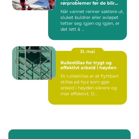
rørproblemer før de blir
dyre
Når vannet renner saktere ut,
sluket buldrer eller avløpet
tetter seg igjen og igjen, er
det lett å ...
31. mai
Rullestillas for trygt og
effektivt arbeid i høyden
Et rullestillas er et flyttbart
stillas på hjul som gjør
arbeid i høyden sikrere og
mer effektivt. D...