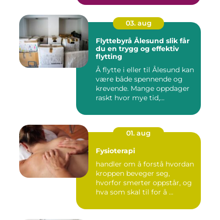
03. aug
Flyttebyrå Ålesund slik får
du en trygg og effektiv
flytting
Å flytte i eller til Ålesund kan
være både spennende og
krevende. Mange oppdager
raskt hvor mye tid,...
01. aug
Fysioterapi
handler om å forstå hvordan
kroppen beveger seg,
hvorfor smerter oppstår, og
hva som skal til for å ...