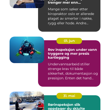
trenger mer enn
smertelindring
Mange som søker etter
kiropraktor oslo er allerede
plaget av smerter i nakke,
rygg eller hode. Andre...
01. jun
Rov inspeksjon under vann
tryggere og mer presis
kartlegging
Undervannsarbeid stiller
strenge krav til både
sikkerhet, dokumentasjon og
presisjon. Enten det hand...
31. mai
Rørinspeksjon slik
oppdager du skjulte