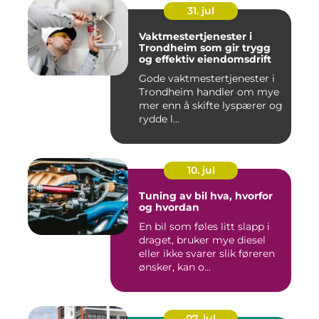
31. jul
Vaktmestertjenester i
Trondheim som gir trygg
og effektiv eiendomsdrift
Gode vaktmestertjenester i
Trondheim handler om mye
mer enn å skifte lyspærer og
rydde l...
10. jul
Tuning av bil hva, hvorfor
og hvordan
En bil som føles litt slapp i
draget, bruker mye diesel
eller ikke svarer slik føreren
ønsker, kan o...
07. jul