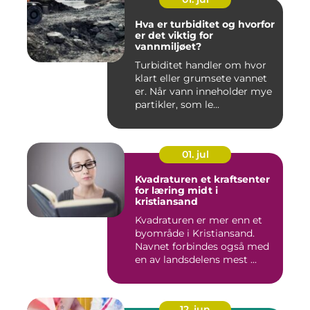
Hva er turbiditet og hvorfor
er det viktig for
vannmiljøet?
Turbiditet handler om hvor
klart eller grumsete vannet
er. Når vann inneholder mye
partikler, som le...
01. jul
Kvadraturen et kraftsenter
for læring midt i
kristiansand
Kvadraturen er mer enn et
byområde i Kristiansand.
Navnet forbindes også med
en av landsdelens mest ...
12. jun