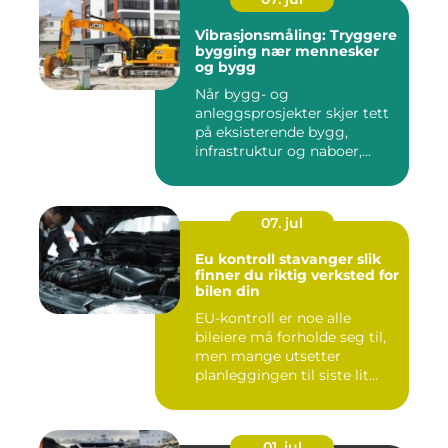
Vibrasjonsmåling: Tryggere
bygging nær mennesker
og bygg
Når bygg- og
anleggsprosjekter skjer tett
på eksisterende bygg,
infrastruktur og naboer,...
07. jul
Eu kontroll stavanger slik
finner du riktig verksted for
bilen din
EU-kontroll er noe alle
bileiere må forholde seg til,
men mange utsetter
planleggingen til siste lit...
01. jul