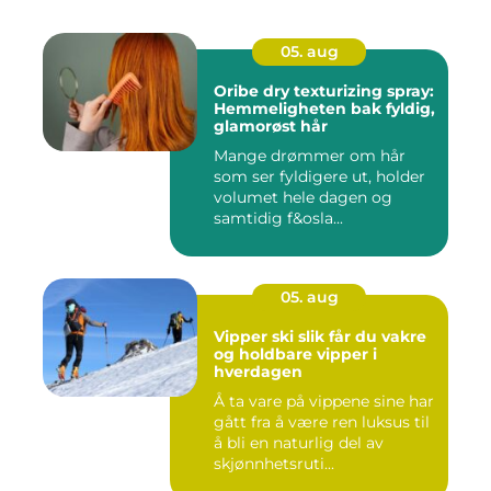
05. aug
Oribe dry texturizing spray:
Hemmeligheten bak fyldig,
glamorøst hår
Mange drømmer om hår
som ser fyldigere ut, holder
volumet hele dagen og
samtidig f&osla...
05. aug
Vipper ski slik får du vakre
og holdbare vipper i
hverdagen
Å ta vare på vippene sine har
gått fra å være ren luksus til
å bli en naturlig del av
skjønnhetsruti...