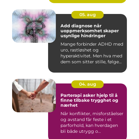
05. aug
Add diagnose når
uoppmerksomhet skaper
usynlige hindringer
Mange forbinder ADHD med
uro, rastløshet og
hyperaktivitet. Men hva med
dem som sitter stille, følge...
04. aug
Parterapi asker hjelp til å
finne tilbake trygghet og
nærhet
Når konflikter, misforståelser
og avstand får feste i et
parforhold, kan hverdagen
bli både utrygg o...