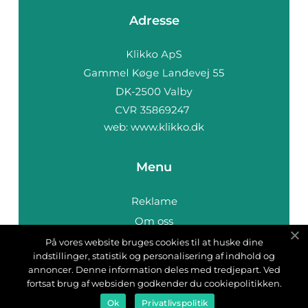
Adresse
web:
www.klikko.dk
Menu
Reklame
Om oss
Cookies
På vores website bruges cookies til at huske dine
indstillinger, statistik og personalisering af indhold og
Kontakt Oss
annoncer. Denne information deles med tredjepart. Ved
Sitemap
fortsat brug af websiden godkender du cookiepolitikken.
Ok
Privatlivspolitik