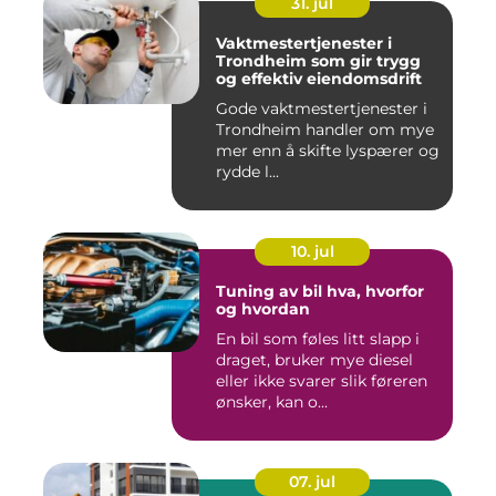
31. jul
Vaktmestertjenester i
Trondheim som gir trygg
og effektiv eiendomsdrift
Gode vaktmestertjenester i
Trondheim handler om mye
mer enn å skifte lyspærer og
rydde l...
10. jul
Tuning av bil hva, hvorfor
og hvordan
En bil som føles litt slapp i
draget, bruker mye diesel
eller ikke svarer slik føreren
ønsker, kan o...
07. jul