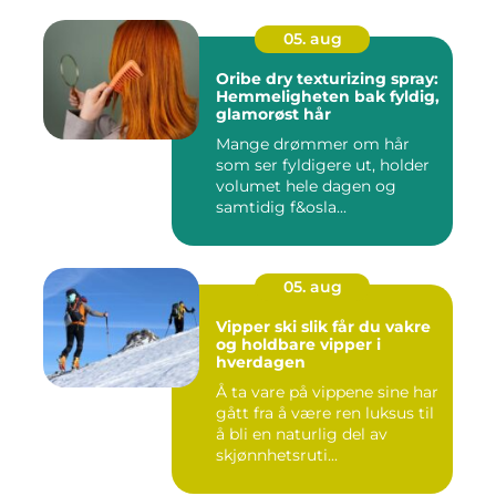
05. aug
Oribe dry texturizing spray:
Hemmeligheten bak fyldig,
glamorøst hår
Mange drømmer om hår
som ser fyldigere ut, holder
volumet hele dagen og
samtidig f&osla...
05. aug
Vipper ski slik får du vakre
og holdbare vipper i
hverdagen
Å ta vare på vippene sine har
gått fra å være ren luksus til
å bli en naturlig del av
skjønnhetsruti...