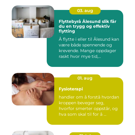
03. aug
Flyttebyrå Ålesund slik får
du en trygg og effektiv
flytting
Å flytte i eller til Ålesund kan
være både spennende og
krevende. Mange oppdager
raskt hvor mye tid,...
01. aug
Fysioterapi
handler om å forstå hvordan
kroppen beveger seg,
hvorfor smerter oppstår, og
hva som skal til for å ...