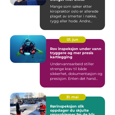
smertelindring
Mange som søker etter
kiropraktor oslo er allerede
plaget av smerter i nakke,
rygg eller hode. Andre...
01. jun
Rov inspeksjon under vann
tryggere og mer presis
kartlegging
Undervannsarbeid stiller
strenge krav til både
sikkerhet, dokumentasjon og
presisjon. Enten det hand...
31. mai
Rørinspeksjon slik
oppdager du skjulte
rørproblemer før de blir