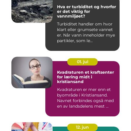
Hva er turbiditet og hvorfor
er det viktig for
vannmiljøet?
Turbiditet handler om hvor
klart eller grumsete vannet
er. Når vann inneholder mye
partikler, som le...
01. jul
Kvadraturen et kraftsenter
for læring midt i
kristiansand
Kvadraturen er mer enn et
byområde i Kristiansand.
Navnet forbindes også med
en av landsdelens mest ...
12. jun