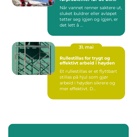
dyre
Når vannet renner saktere ut,
sluket buldrer eller avløpet
tetter seg igjen og igjen, er
det lett å ...
31. mai
Rullestillas for trygt og
effektivt arbeid i høyden
Et rullestillas er et flyttbart
stillas på hjul som gjør
arbeid i høyden sikrere og
mer effektivt. D...