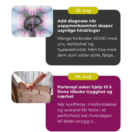
05. aug
Add diagnose når
uoppmerksomhet skaper
usynlige hindringer
Mange forbinder ADHD med
uro, rastløshet og
hyperaktivitet. Men hva med
dem som sitter stille, følge...
04. aug
Parterapi asker hjelp til å
finne tilbake trygghet og
nærhet
Når konflikter, misforståelser
og avstand får feste i et
parforhold, kan hverdagen
bli både utrygg o...