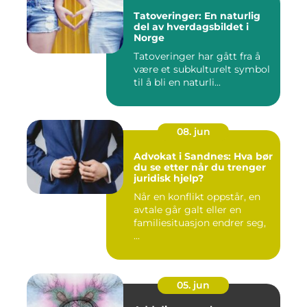
Tatoveringer: En naturlig
del av hverdagsbildet i
Norge
Tatoveringer har gått fra å
være et subkulturelt symbol
til å bli en naturli...
08. jun
Advokat i Sandnes: Hva bør
du se etter når du trenger
juridisk hjelp?
Når en konflikt oppstår, en
avtale går galt eller en
familiesituasjon endrer seg,
...
05. jun