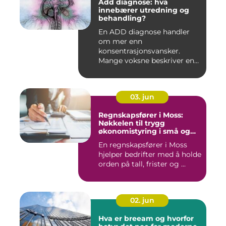
Add diagnose: hva
innebærer utredning og
behandling?
En ADD diagnose handler
om mer enn
konsentrasjonsvansker.
Mange voksne beskriver en
følelse av å all...
03. jun
Regnskapsfører i Moss:
Nøkkelen til trygg
økonomistyring i små og
mellomstore bedrifter
En regnskapsfører i Moss
hjelper bedrifter med å holde
orden på tall, frister og ...
02. jun
Hva er breeam og hvorfor