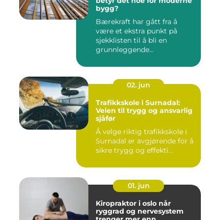
betyr det noe for moderne
bygg?
Bærekraft har gått fra å
være et ekstra punkt på
sjekklisten til å bli en
grunnleggende
forutsetning...
02. jun
Trafikkskole i Surnadal:
Veien til trygg og ansvarlig
sjåfør
Å velge riktig trafikkskole i
Surnadal er avgjørende for å
sikre trygg og effekti...
01. jun
Kiropraktor i oslo når
ryggrad og nervesystem
trenger mer enn