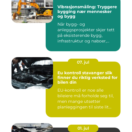
Vibrasjonsmåling: Tryggere
bygging nær mennesker
og bygg
Når bygg- og
anleggsprosjekter skjer tett
på eksisterende bygg,
infrastruktur og naboer,...
07. jul
Eu kontroll stavanger slik
finner du riktig verksted for
bilen din
EU-kontroll er noe alle
bileiere må forholde seg til,
men mange utsetter
planleggingen til siste lit...
01. jul