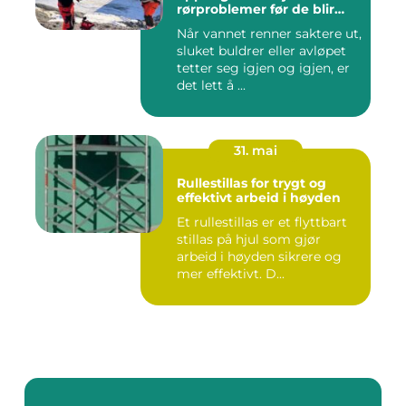
rørproblemer før de blir
dyre
Når vannet renner saktere ut,
sluket buldrer eller avløpet
tetter seg igjen og igjen, er
det lett å ...
31. mai
Rullestillas for trygt og
effektivt arbeid i høyden
Et rullestillas er et flyttbart
stillas på hjul som gjør
arbeid i høyden sikrere og
mer effektivt. D...