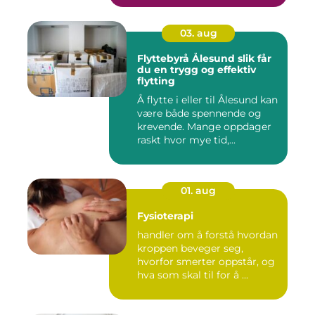
03. aug
Flyttebyrå Ålesund slik får
du en trygg og effektiv
flytting
Å flytte i eller til Ålesund kan
være både spennende og
krevende. Mange oppdager
raskt hvor mye tid,...
01. aug
Fysioterapi
handler om å forstå hvordan
kroppen beveger seg,
hvorfor smerter oppstår, og
hva som skal til for å ...