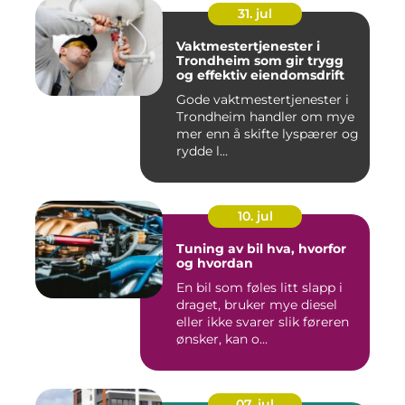
31. jul
Vaktmestertjenester i
Trondheim som gir trygg
og effektiv eiendomsdrift
Gode vaktmestertjenester i
Trondheim handler om mye
mer enn å skifte lyspærer og
rydde l...
10. jul
Tuning av bil hva, hvorfor
og hvordan
En bil som føles litt slapp i
draget, bruker mye diesel
eller ikke svarer slik føreren
ønsker, kan o...
07. jul