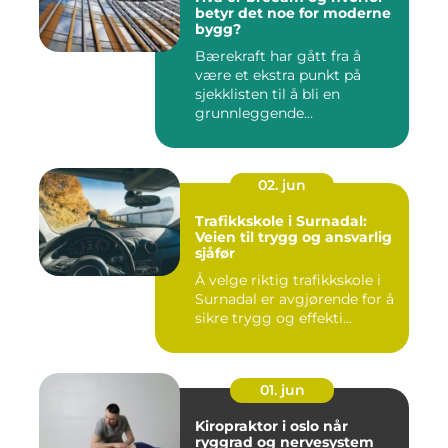
betyr det noe for moderne
bygg?
Bærekraft har gått fra å
være et ekstra punkt på
sjekklisten til å bli en
grunnleggende
forutsetning...
02. jun
Trafikkskole i Surnadal:
Veien til trygg og ansvarlig
sjåfør
Å velge riktig trafikkskole i
Surnadal er avgjørende for å
sikre trygg og effekti...
01. jun
Kiropraktor i oslo når
ryggrad og nervesystem