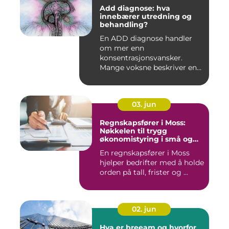
Add diagnose: hva
innebærer utredning og
behandling?
En ADD diagnose handler
om mer enn
konsentrasjonsvansker.
Mange voksne beskriver en
følelse av å all...
03. jun
Regnskapsfører i Moss:
Nøkkelen til trygg
økonomistyring i små og
mellomstore bedrifter
En regnskapsfører i Moss
hjelper bedrifter med å holde
orden på tall, frister og ...
02. jun
Hva er breeam og hvorfor