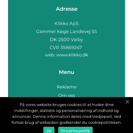
Adresse
web:
www.klikko.dk
Menu
Reklame
Om oss
Cookies
På vores website bruges cookies til at huske dine
indstillinger, statistik og personalisering af indhold og
Kontakt Oss
annoncer. Denne information deles med tredjepart. Ved
Sitemap
fortsat brug af websiden godkender du cookiepolitikken.
Ok
Privatlivspolitik