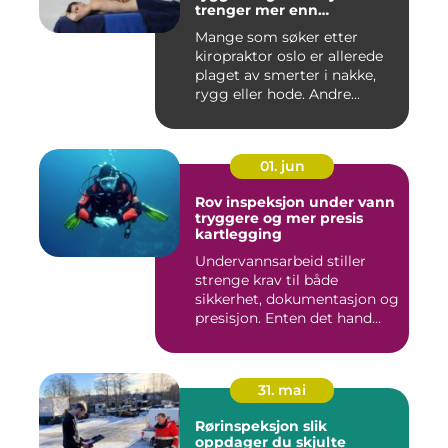
trenger mer enn
smertelindring
Mange som søker etter
kiropraktor oslo er allerede
plaget av smerter i nakke,
rygg eller hode. Andre...
01. jun
Rov inspeksjon under vann
tryggere og mer presis
kartlegging
Undervannsarbeid stiller
strenge krav til både
sikkerhet, dokumentasjon og
presisjon. Enten det hand...
31. mai
Rørinspeksjon slik
oppdager du skjulte