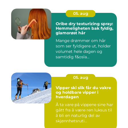
05. aug
Oribe dry texturizing spray:
Hemmeligheten bak fyldig,
glamorøst hår
Mange drømmer om hår
som ser fyldigere ut, holder
volumet hele dagen og
samtidig f&osla...
05. aug
Vipper ski slik får du vakre
og holdbare vipper i
hverdagen
Å ta vare på vippene sine har
gått fra å være ren luksus til
å bli en naturlig del av
skjønnhetsruti...