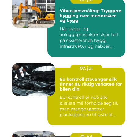
Vibrasjonsmåling: Tryggere
bygging nær mennesker
og bygg
Når bygg- og
anleggsprosjekter skjer tett
på eksisterende bygg,
infrastruktur og naboer,...
07. jul
Eu kontroll stavanger slik
finner du riktig verksted for
bilen din
EU-kontroll er noe alle
bileiere må forholde seg til,
men mange utsetter
planleggingen til siste lit...
01. jul