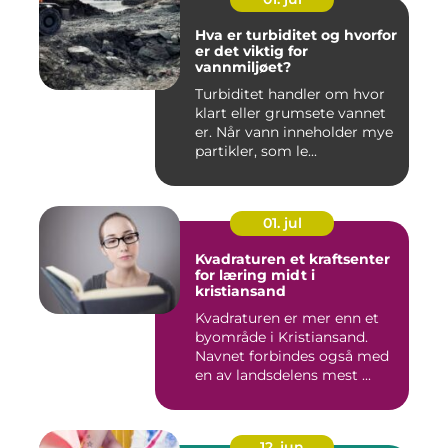
Hva er turbiditet og hvorfor
er det viktig for
vannmiljøet?
Turbiditet handler om hvor
klart eller grumsete vannet
er. Når vann inneholder mye
partikler, som le...
01. jul
Kvadraturen et kraftsenter
for læring midt i
kristiansand
Kvadraturen er mer enn et
byområde i Kristiansand.
Navnet forbindes også med
en av landsdelens mest ...
12. jun