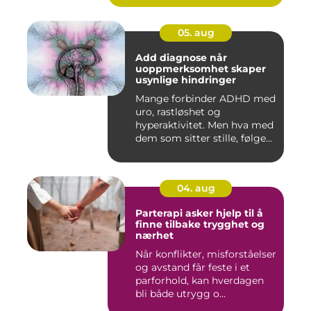
05. aug
Add diagnose når
uoppmerksomhet skaper
usynlige hindringer
Mange forbinder ADHD med
uro, rastløshet og
hyperaktivitet. Men hva med
dem som sitter stille, følge...
04. aug
Parterapi asker hjelp til å
finne tilbake trygghet og
nærhet
Når konflikter, misforståelser
og avstand får feste i et
parforhold, kan hverdagen
bli både utrygg o...