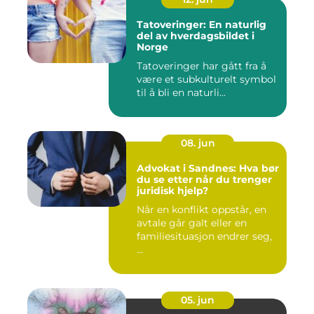
Tatoveringer: En naturlig
del av hverdagsbildet i
Norge
Tatoveringer har gått fra å
være et subkulturelt symbol
til å bli en naturli...
08. jun
Advokat i Sandnes: Hva bør
du se etter når du trenger
juridisk hjelp?
Når en konflikt oppstår, en
avtale går galt eller en
familiesituasjon endrer seg,
...
05. jun