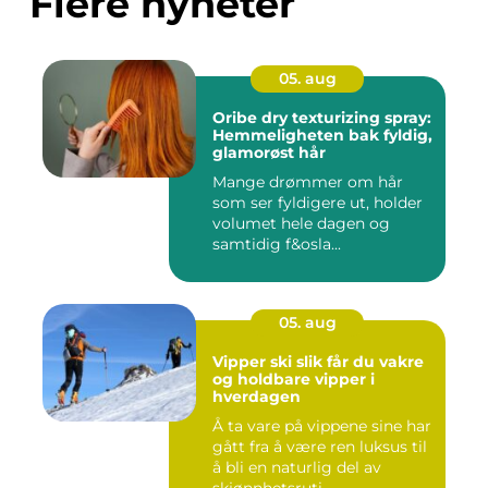
Flere nyheter
05. aug
Oribe dry texturizing spray:
Hemmeligheten bak fyldig,
glamorøst hår
Mange drømmer om hår
som ser fyldigere ut, holder
volumet hele dagen og
samtidig f&osla...
05. aug
Vipper ski slik får du vakre
og holdbare vipper i
hverdagen
Å ta vare på vippene sine har
gått fra å være ren luksus til
å bli en naturlig del av