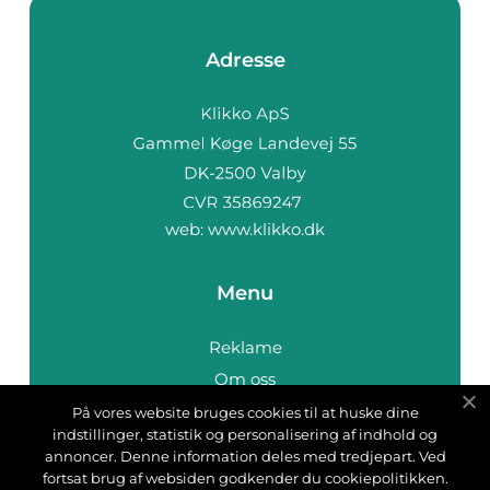
Adresse
web:
www.klikko.dk
Menu
Reklame
Om oss
Cookies
På vores website bruges cookies til at huske dine
indstillinger, statistik og personalisering af indhold og
Kontakt Oss
annoncer. Denne information deles med tredjepart. Ved
Sitemap
fortsat brug af websiden godkender du cookiepolitikken.