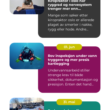
Kiropraktor i oslo når
ryggrad og nervesystem
trenger mer enn
smertelindring
Mange som søker etter
kiropraktor oslo er allerede
plaget av smerter i nakke,
rygg eller hode. Andre...
01. jun
Rov inspeksjon under vann
tryggere og mer presis
kartlegging
Undervannsarbeid stiller
strenge krav til både
sikkerhet, dokumentasjon og
presisjon. Enten det hand...
31. mai