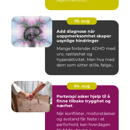
skjønnhetsruti...
05. aug
Add diagnose når
uoppmerksomhet skaper
usynlige hindringer
Mange forbinder ADHD med
uro, rastløshet og
hyperaktivitet. Men hva med
dem som sitter stille, følge...
04. aug
Parterapi asker hjelp til å
finne tilbake trygghet og
nærhet
Når konflikter, misforståelser
og avstand får feste i et
parforhold, kan hverdagen