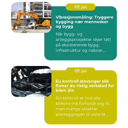
07. jul
Vibrasjonsmåling: Tryggere
bygging nær mennesker
og bygg
Når bygg- og
anleggsprosjekter skjer tett
på eksisterende bygg,
infrastruktur og naboer,...
07. jul
Eu kontroll stavanger slik
finner du riktig verksted for
bilen din
EU-kontroll er noe alle
bileiere må forholde seg til,
men mange utsetter
planleggingen til siste lit...