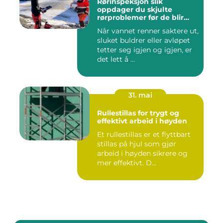
Rørinspeksjon slik
oppdager du skjulte
rørproblemer før de blir
dyre
Når vannet renner saktere ut,
sluket buldrer eller avløpet
tetter seg igjen og igjen, er
det lett å ...
31. mai
Rullestillas for trygt og
effektivt arbeid i høyden
Et rullestillas er et flyttbart
stillas på hjul som gjør
arbeid i høyden sikrere og
mer effektivt. D...