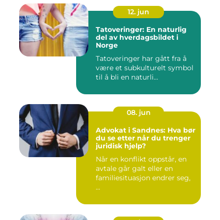
12. jun
Tatoveringer: En naturlig
del av hverdagsbildet i
Norge
Tatoveringer har gått fra å
være et subkulturelt symbol
til å bli en naturli...
08. jun
Advokat i Sandnes: Hva bør
du se etter når du trenger
juridisk hjelp?
Når en konflikt oppstår, en
avtale går galt eller en
familiesituasjon endrer seg,
...