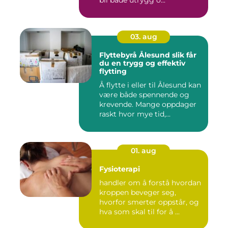
bli både utrygg o...
03. aug
Flyttebyrå Ålesund slik får
du en trygg og effektiv
flytting
Å flytte i eller til Ålesund kan
være både spennende og
krevende. Mange oppdager
raskt hvor mye tid,...
01. aug
Fysioterapi
handler om å forstå hvordan
kroppen beveger seg,
hvorfor smerter oppstår, og
hva som skal til for å ...