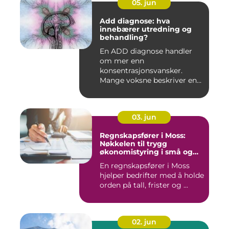
05. jun
Add diagnose: hva
innebærer utredning og
behandling?
En ADD diagnose handler
om mer enn
konsentrasjonsvansker.
Mange voksne beskriver en
følelse av å all...
03. jun
Regnskapsfører i Moss:
Nøkkelen til trygg
økonomistyring i små og
mellomstore bedrifter
En regnskapsfører i Moss
hjelper bedrifter med å holde
orden på tall, frister og ...
02. jun