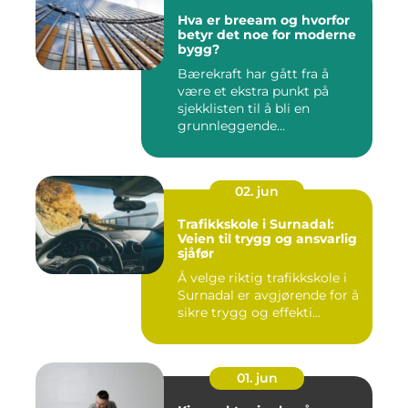
Hva er breeam og hvorfor
betyr det noe for moderne
bygg?
Bærekraft har gått fra å
være et ekstra punkt på
sjekklisten til å bli en
grunnleggende
forutsetning...
02. jun
Trafikkskole i Surnadal:
Veien til trygg og ansvarlig
sjåfør
Å velge riktig trafikkskole i
Surnadal er avgjørende for å
sikre trygg og effekti...
01. jun