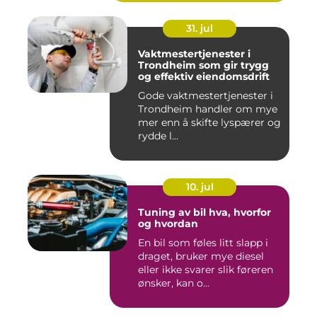
31. jul
Vaktmestertjenester i
Trondheim som gir trygg
og effektiv eiendomsdrift
Gode vaktmestertjenester i
Trondheim handler om mye
mer enn å skifte lyspærer og
rydde l...
10. jul
Tuning av bil hva, hvorfor
og hvordan
En bil som føles litt slapp i
draget, bruker mye diesel
eller ikke svarer slik føreren
ønsker, kan o...