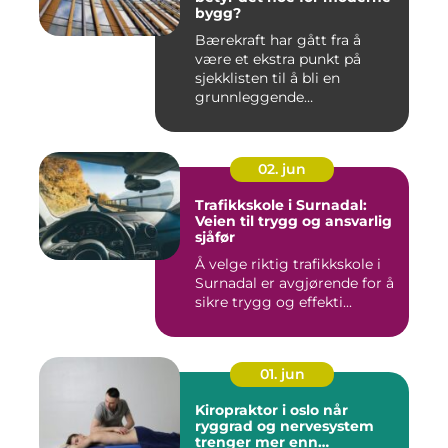
bygg?
Bærekraft har gått fra å
være et ekstra punkt på
sjekklisten til å bli en
grunnleggende
forutsetning...
02. jun
Trafikkskole i Surnadal:
Veien til trygg og ansvarlig
sjåfør
Å velge riktig trafikkskole i
Surnadal er avgjørende for å
sikre trygg og effekti...
01. jun
Kiropraktor i oslo når
ryggrad og nervesystem
trenger mer enn