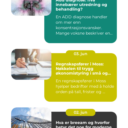
Add diagnose: hva
innebærer utredning og
behandling?
En ADD diagnose handler
om mer enn
konsentrasjonsvansker.
Mange voksne beskriver en
følelse av å all...
03. jun
Regnskapsfører i Moss:
Nøkkelen til trygg
økonomistyring i små og
mellomstore bedrifter
En regnskapsfører i Moss
hjelper bedrifter med å holde
orden på tall, frister og ...
02. jun
Hva er breeam og hvorfor
betyr det noe for moderne