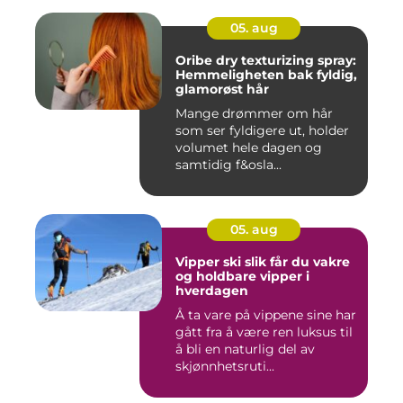
05. aug
Oribe dry texturizing spray:
Hemmeligheten bak fyldig,
glamorøst hår
Mange drømmer om hår
som ser fyldigere ut, holder
volumet hele dagen og
samtidig f&osla...
05. aug
Vipper ski slik får du vakre
og holdbare vipper i
hverdagen
Å ta vare på vippene sine har
gått fra å være ren luksus til
å bli en naturlig del av
skjønnhetsruti...