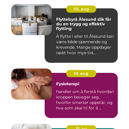
03. aug
Flyttebyrå Ålesund slik får
du en trygg og effektiv
flytting
Å flytte i eller til Ålesund kan
være både spennende og
krevende. Mange oppdager
raskt hvor mye tid,...
01. aug
Fysioterapi
handler om å forstå hvordan
kroppen beveger seg,
hvorfor smerter oppstår, og
hva som skal til for å ...
31. jul