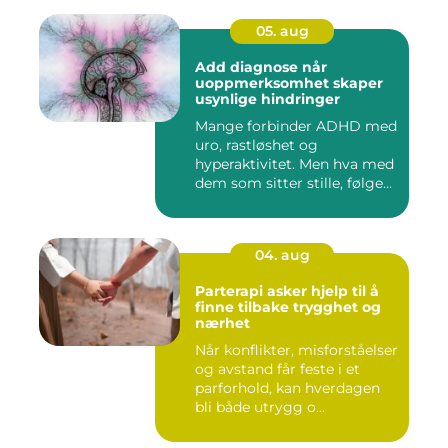
05. aug
Add diagnose når
uoppmerksomhet skaper
usynlige hindringer
Mange forbinder ADHD med
uro, rastløshet og
hyperaktivitet. Men hva med
dem som sitter stille, følge...
04. aug
Parterapi asker hjelp til å
finne tilbake trygghet og
nærhet
Når konflikter, misforståelser
og avstand får feste i et
parforhold, kan hverdagen
bli både utrygg o...