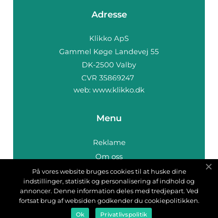
Adresse
web:
www.klikko.dk
Menu
Reklame
Om oss
Cookies
På vores website bruges cookies til at huske dine
indstillinger, statistik og personalisering af indhold og
Kontakt Oss
annoncer. Denne information deles med tredjepart. Ved
Sitemap
fortsat brug af websiden godkender du cookiepolitikken.
Ok
Privatlivspolitik