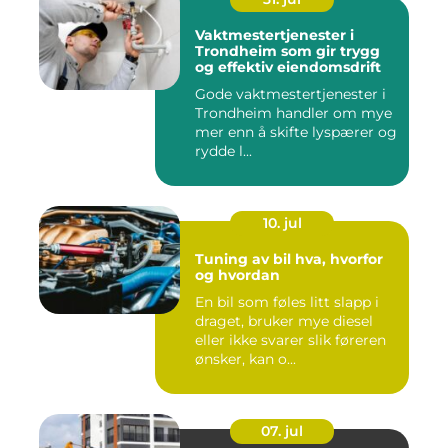
Vaktmestertjenester i
Trondheim som gir trygg
og effektiv eiendomsdrift
Gode vaktmestertjenester i
Trondheim handler om mye
mer enn å skifte lyspærer og
rydde l...
10. jul
Tuning av bil hva, hvorfor
og hvordan
En bil som føles litt slapp i
draget, bruker mye diesel
eller ikke svarer slik føreren
ønsker, kan o...
07. jul