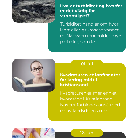
Hva er turbiditet og hvorfor
er det viktig for
vannmiljøet?
Turbiditet handler om hvor
klart eller grumsete vannet
er. Når vann inneholder mye
partikler, som le...
01. jul
Kvadraturen et kraftsenter
for læring midt i
kristiansand
Kvadraturen er mer enn et
byområde i Kristiansand.
Navnet forbindes også med
en av landsdelens mest ...
12. jun