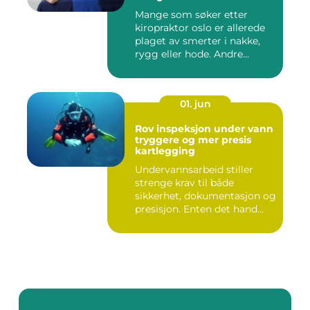
smertelindring
Mange som søker etter
kiropraktor oslo er allerede
plaget av smerter i nakke,
rygg eller hode. Andre...
01. jun
Rov inspeksjon under vann
tryggere og mer presis
kartlegging
Undervannsarbeid stiller
strenge krav til både
sikkerhet, dokumentasjon og
presisjon. Enten det hand...