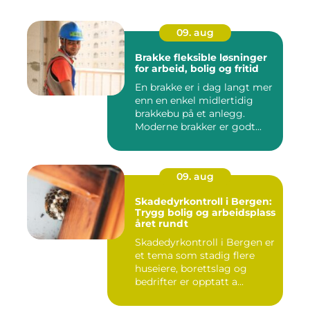
09. aug
Brakke fleksible løsninger
for arbeid, bolig og fritid
En brakke er i dag langt mer
enn en enkel midlertidig
brakkebu på et anlegg.
Moderne brakker er godt...
09. aug
Skadedyrkontroll i Bergen:
Trygg bolig og arbeidsplass
året rundt
Skadedyrkontroll i Bergen er
et tema som stadig flere
huseiere, borettslag og
bedrifter er opptatt a...