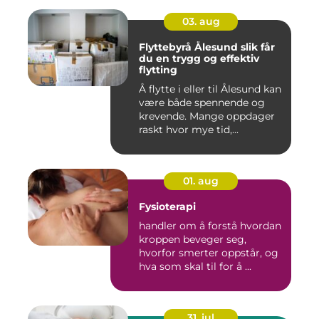
03. aug
Flyttebyrå Ålesund slik får
du en trygg og effektiv
flytting
Å flytte i eller til Ålesund kan
være både spennende og
krevende. Mange oppdager
raskt hvor mye tid,...
01. aug
Fysioterapi
handler om å forstå hvordan
kroppen beveger seg,
hvorfor smerter oppstår, og
hva som skal til for å ...
31. jul