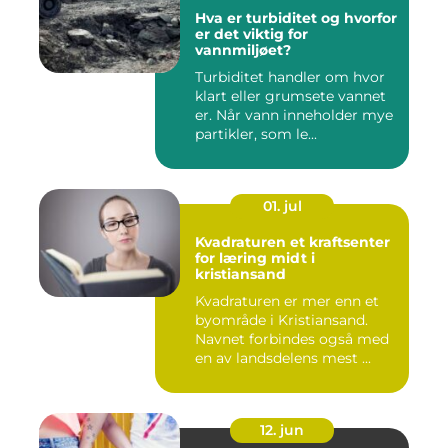
Hva er turbiditet og hvorfor
er det viktig for
vannmiljøet?
Turbiditet handler om hvor
klart eller grumsete vannet
er. Når vann inneholder mye
partikler, som le...
01. jul
Kvadraturen et kraftsenter
for læring midt i
kristiansand
Kvadraturen er mer enn et
byområde i Kristiansand.
Navnet forbindes også med
en av landsdelens mest ...
12. jun