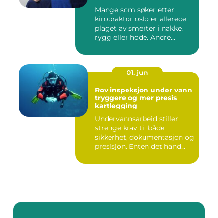
smertelindring
Mange som søker etter
kiropraktor oslo er allerede
plaget av smerter i nakke,
rygg eller hode. Andre...
01. jun
Rov inspeksjon under vann
tryggere og mer presis
kartlegging
Undervannsarbeid stiller
strenge krav til både
sikkerhet, dokumentasjon og
presisjon. Enten det hand...