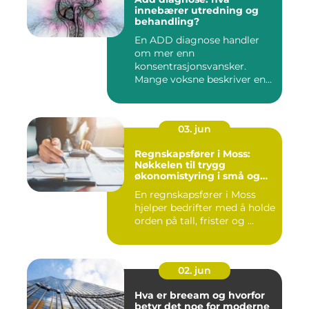
innebærer utredning og
behandling?
En ADD diagnose handler
om mer enn
konsentrasjonsvansker.
Mange voksne beskriver en
følelse av å all...
03. jun
Regnskapsfører i Moss:
Nøkkelen til trygg
økonomistyring i små og
mellomstore bedrifter
En regnskapsfører i Moss
hjelper bedrifter med å holde
orden på tall, frister og ...
02. jun
Hva er breeam og hvorfor
betyr det noe for moderne