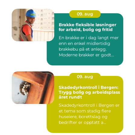
09. aug
Brakke fleksible løsninger
for arbeid, bolig og fritid
En brakke er i dag langt mer
enn en enkel midlertidig
brakkebu på et anlegg.
Moderne brakker er godt...
09. aug
Skadedyrkontroll i Bergen:
Trygg bolig og arbeidsplass
året rundt
Skadedyrkontroll i Bergen er
et tema som stadig flere
huseiere, borettslag og
bedrifter er opptatt a...