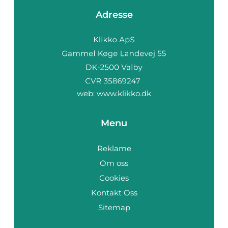
Adresse
web:
www.klikko.dk
Menu
Reklame
Om oss
Cookies
På vores website bruges cookies til at huske dine
indstillinger, statistik og personalisering af indhold og
Kontakt Oss
annoncer. Denne information deles med tredjepart. Ved
Sitemap
fortsat brug af websiden godkender du cookiepolitikken.
Ok
Privatlivspolitik