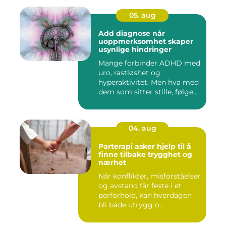
05. aug
Add diagnose når
uoppmerksomhet skaper
usynlige hindringer
Mange forbinder ADHD med
uro, rastløshet og
hyperaktivitet. Men hva med
dem som sitter stille, følge...
04. aug
Parterapi asker hjelp til å
finne tilbake trygghet og
nærhet
Når konflikter, misforståelser
og avstand får feste i et
parforhold, kan hverdagen
bli både utrygg o...