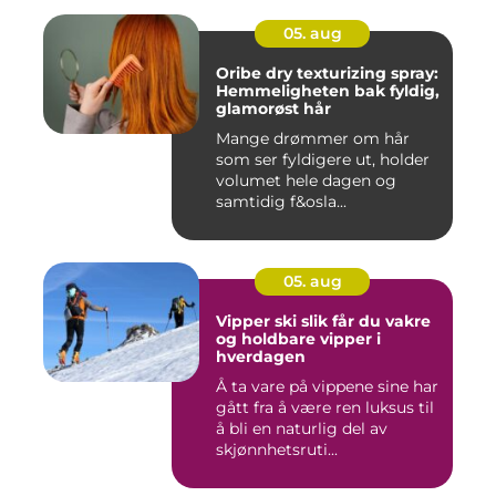
05. aug
Oribe dry texturizing spray:
Hemmeligheten bak fyldig,
glamorøst hår
Mange drømmer om hår
som ser fyldigere ut, holder
volumet hele dagen og
samtidig f&osla...
05. aug
Vipper ski slik får du vakre
og holdbare vipper i
hverdagen
Å ta vare på vippene sine har
gått fra å være ren luksus til
å bli en naturlig del av
skjønnhetsruti...