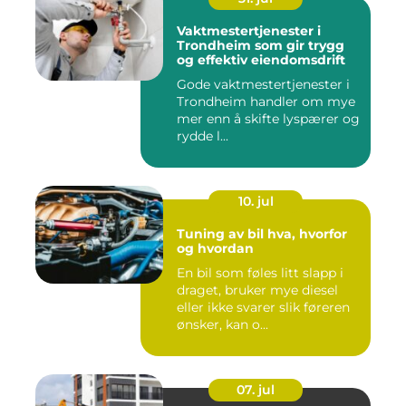
Vaktmestertjenester i
Trondheim som gir trygg
og effektiv eiendomsdrift
Gode vaktmestertjenester i
Trondheim handler om mye
mer enn å skifte lyspærer og
rydde l...
10. jul
Tuning av bil hva, hvorfor
og hvordan
En bil som føles litt slapp i
draget, bruker mye diesel
eller ikke svarer slik føreren
ønsker, kan o...
07. jul