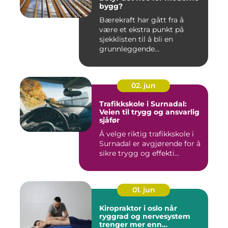
bygg?
Bærekraft har gått fra å
være et ekstra punkt på
sjekklisten til å bli en
grunnleggende
forutsetning...
02. jun
Trafikkskole i Surnadal:
Veien til trygg og ansvarlig
sjåfør
Å velge riktig trafikkskole i
Surnadal er avgjørende for å
sikre trygg og effekti...
01. jun
Kiropraktor i oslo når
ryggrad og nervesystem
trenger mer enn